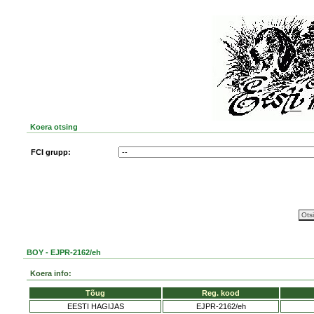
Koera otsing
FCI grupp:
BOY - EJPR-2162/eh
Koera info:
Tõug
Reg. kood
EESTI HAGIJAS
EJPR-2162/eh