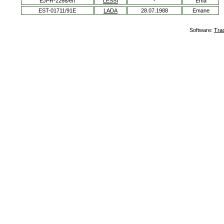
EJPR-2266/eh
LESSI
-
Ema
EST-01711/91E
LADA
28.07.1988
Emane
Software:
Tra