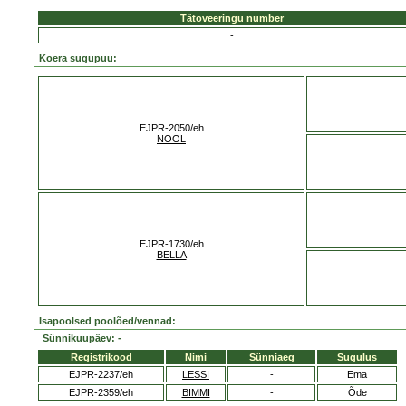
Tätoveeringu number
-
Koera sugupuu:
EJPR-2050/eh
NOOL
EJPR-1730/eh
BELLA
Isapoolsed poolõed/vennad:
Sünnikuupäev: -
Registrikood
Nimi
Sünniaeg
Sugulus
EJPR-2237/eh
LESSI
-
Ema
EJPR-2359/eh
BIMMI
-
Õde