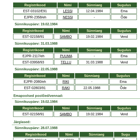
Registrikood
Nimi
Sünniaeg
Sugulus
EST-03102/E91
LESSI
12.04.1984
Ema
EJPR-2358/eh
NESSI
-
Õde
Sünnikuupäev: 19.02.1984
Registrikood
Nimi
Sünniaeg
Sugulus
EST-02158/91
SAMBO
19.02.1984
Vend
Sünnikuupäev: 31.03.1988
Registrikood
Nimi
Sünniaeg
Sugulus
EJPR-2117/eh
PUUMA
-
Ema
EST-03958/93
TELLU
31.03.1988
Vend
Sünnikuupäev: 22.05.1988
Registrikood
Nimi
Sünniaeg
Sugulus
EJPR-2080/eh
RIKI
-
Ema
EST-02803/91
RAKI
22.05.1988
Õde
Emapoolsed poolõed/vennad:
Sünnikuupäev: 19.02.1984
Registrikood
Nimi
Sünniaeg
Sugulus
EST-02158/91
SAMBO
19.02.1984
Vend
Järglased:
Sünnikuupäev: 28.07.1988
Registrikood
Nimi
Sünniaeg
Sugu