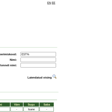
EN
EE
eerimiskood:
Nimi:
Kenneli nimi:
Laiendatud otsing
mi
Värv
Sugu
Saba
-
Isane
-