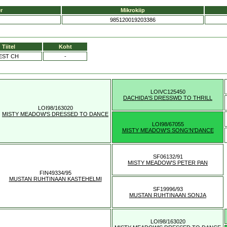
r
Mikrokiip
985120019203386
Tiitel
Koht
EST CH
-
LOIVC125450
DACHIDA'S DRESSWD TO THRILL
LOI98/163020
MISTY MEADOW'S DRESSED TO DANCE
LOI98/67055
MISTY MEADOW'S SONG'N'DANCE
SF06132/91
MISTY MEADOW'S PETER PAN
FIN49334/95
MUSTAN RUHTINAAN KASTEHELMI
SF19996/93
MUSTAN RUHTINAAN SONJA
LOI98/163020