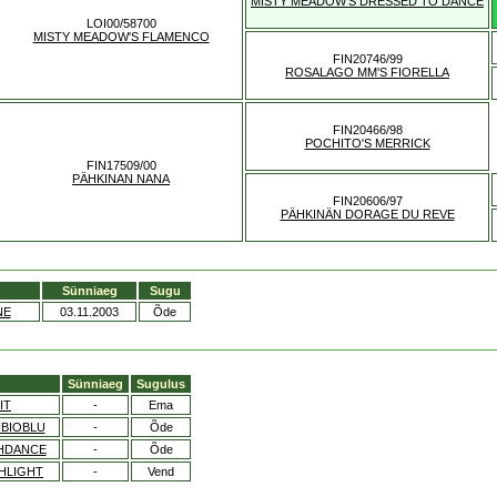
MISTY MEADOW'S DRESSED TO DANCE
LOI00/58700
MISTY MEADOW'S FLAMENCO
FIN20746/99
ROSALAGO MM'S FIORELLA
FIN20466/98
POCHITO'S MERRICK
FIN17509/00
PÄHKINAN NANA
FIN20606/97
PÄHKINÄN DORAGE DU REVE
Sünniaeg
Sugu
NE
03.11.2003
Õde
Sünniaeg
Sugulus
IT
-
Ema
BIOBLU
-
Õde
SHDANCE
-
Õde
HLIGHT
-
Vend