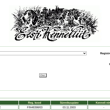
Registr
Reg. kood
Sünnikuupäev
Kenneli ni
E
FIN48398/03
03.11.2003
-