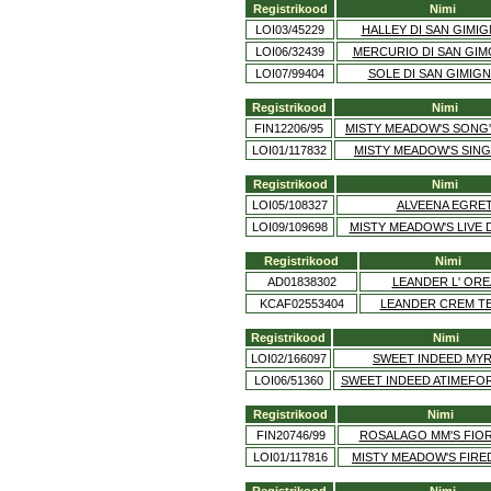
Registrikood
Nimi
LOI03/45229
HALLEY DI SAN GIMI
LOI06/32439
MERCURIO DI SAN GI
LOI07/99404
SOLE DI SAN GIMIG
Registrikood
Nimi
FIN12206/95
MISTY MEADOW'S SONG
LOI01/117832
MISTY MEADOW'S SIN
Registrikood
Nimi
LOI05/108327
ALVEENA EGRE
LOI09/109698
MISTY MEADOW'S LIVE 
Registrikood
Nimi
AD01838302
LEANDER L' ORE
KCAF02553404
LEANDER CREM T
Registrikood
Nimi
LOI02/166097
SWEET INDEED MY
LOI06/51360
SWEET INDEED ATIMEFO
Registrikood
Nimi
FIN20746/99
ROSALAGO MM'S FIO
LOI01/117816
MISTY MEADOW'S FIR