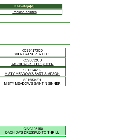
Kasvataja(d)
Pähkinä Kallinen
KCSB4173CD
SVENTRA SUPER BLUE
KCSB532CD
DACHIDA'S KILLER QUEEN
SF13144/92
MISTY MEADOW'S BART SIMPSON
SF16834/91
MISTY MEADOW'S SAINT N SINNER
LOIVC125450
DACHIDA'S DRESSWD TO THRILL