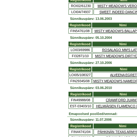
Registrikood
Nimi
ROI02/61230
MISTY MEADOW'S VER
LOI04/74937
SWEET INDEED DANCI
Sünnikuupäev: 13.06.2003
Registrikood
Nimi
FIN54761/08
MISTY MEADOW'S BALLAP
Sünnikuupäev: 05.10.2004
Registrikood
Nimi
LOI03/69986
ROSALAGO MM'S LA
FI32871/10
MISTY MEADOW'S DIRTY
Sünnikuupäev: 27.10.2006
Registrikood
Nimi
LOI05/108327
ALVEENA EGRET
FIN29345/08
MISTY MEADOW'S NAMEO
Sünnikuupäev: 03.06.2010
Registrikood
Nimi
FIN49988/08
CRAWFORD JUANI
EST-03403/10
HELMIÄISEN FLAMENCO
Emapoolsed poolõed/vennad:
Sünnikuupäev: 11.07.2006
Registrikood
Nimi
FIN44741/04
PÄHKINÄN TEXAS ARM