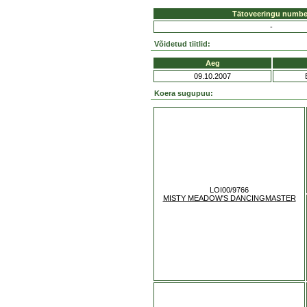
Tätoveeringu numbe
-
Võidetud tiitlid:
Aeg
09.10.2007
Koera sugupuu:
LOI00/9766
MISTY MEADOW'S DANCINGMASTER