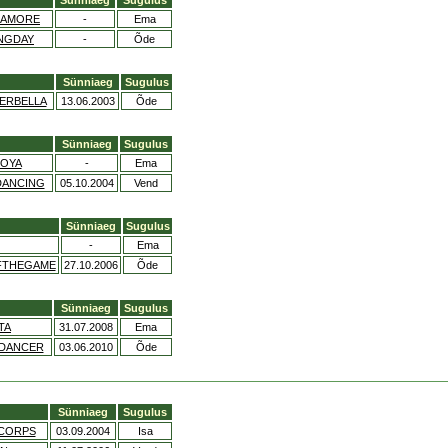
Sünniaeg
Sugulus
OAMORE
-
Ema
NGDAY
-
Õde
Sünniaeg
Sugulus
ERBELLA
13.06.2003
Õde
Sünniaeg
Sugulus
TOYA
-
Ema
DANCING
05.10.2004
Vend
Sünniaeg
Sugulus
-
Ema
FTHEGAME
27.10.2006
Õde
Sünniaeg
Sugulus
TA
31.07.2008
Ema
 DANCER
03.06.2010
Õde
Sünniaeg
Sugulus
YCORPS
03.09.2004
Isa