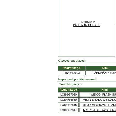
FIN11876/02
PÄHKINÄN HELOISE
Otsesed sugulased:
Registrikood
Nimi
FIN48400/03
PÄHKINÄN HELE
Isapoolsed poolõed/vennad:
Sünnikuupäev: -
Registrikood
Nimi
LOI98/67060
WIDOGI FLASH SU
LOI04/36650
MISTY MEADOW'S DANU
LOI02/82818
MISTY MEADOW'S FLA
LOI02/82817
MISTY MEADOW'S FLAS