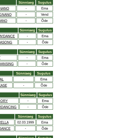
Sünniaeg
Sugulus
GNANO
-
Ema
MGNANO
-
Vend
NANO
-
Õde
Sünniaeg
Sugulus
'N'DANCE
-
Ema
GASONG
-
Õde
Sünniaeg
Sugulus
T
-
Ema
DANSING
-
Õde
Sünniaeg
Sugulus
AL
-
Ema
EASE
-
Õde
Sünniaeg
Sugulus
RORY
-
Ema
RDANCING
-
Õde
Sünniaeg
Sugulus
RELLA
02.03.1999
Ema
EDANCE
-
Õde