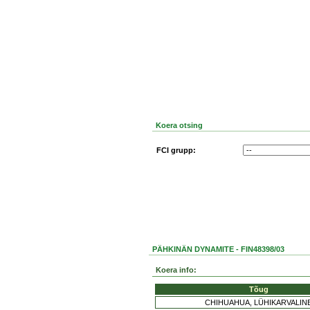
Koera otsing
FCI grupp:
PÄHKINÄN DYNAMITE - FIN48398/03
Koera info:
Tõug
CHIHUAHUA, LÜHIKARVALIN