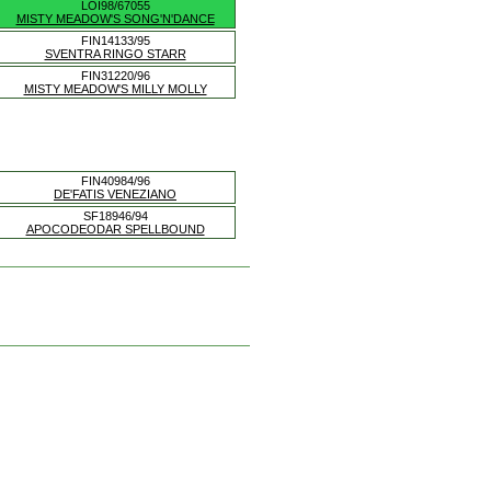
LOI98/67055
MISTY MEADOW'S SONG'N'DANCE
FIN14133/95
SVENTRA RINGO STARR
FIN31220/96
MISTY MEADOW'S MILLY MOLLY
FIN40984/96
DE'FATIS VENEZIANO
SF18946/94
APOCODEODAR SPELLBOUND