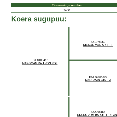
Tätoveeringu number
74G1
Koera sugupuu:
SZ1975059
RICKOR VON ARLETT
EST-01804/01
MARGMAN RAU VON POL
EST-00590/99
MARGMAN GISELA
SZ2068163
URSUS VOM BARUTHER LA