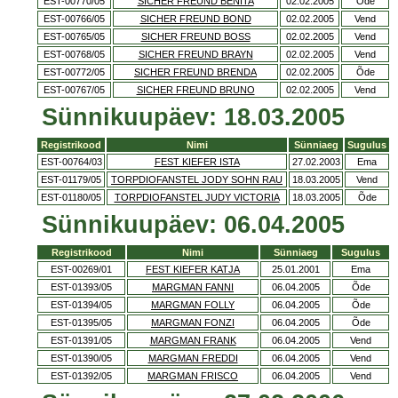
EST-00770/05
SICHER FREUND BENITA
02.02.2005
Õde
EST-00766/05
SICHER FREUND BOND
02.02.2005
Vend
EST-00765/05
SICHER FREUND BOSS
02.02.2005
Vend
EST-00768/05
SICHER FREUND BRAYN
02.02.2005
Vend
EST-00772/05
SICHER FREUND BRENDA
02.02.2005
Õde
EST-00767/05
SICHER FREUND BRUNO
02.02.2005
Vend
Sünnikuupäev: 18.03.2005
Registrikood
Nimi
Sünniaeg
Sugulus
EST-00764/03
FEST KIEFER ISTA
27.02.2003
Ema
EST-01179/05
TORPDIOFANSTEL JODY SOHN RAU
18.03.2005
Vend
EST-01180/05
TORPDIOFANSTEL JUDY VICTORIA
18.03.2005
Õde
Sünnikuupäev: 06.04.2005
Registrikood
Nimi
Sünniaeg
Sugulus
EST-00269/01
FEST KIEFER KATJA
25.01.2001
Ema
EST-01393/05
MARGMAN FANNI
06.04.2005
Õde
EST-01394/05
MARGMAN FOLLY
06.04.2005
Õde
EST-01395/05
MARGMAN FONZI
06.04.2005
Õde
EST-01391/05
MARGMAN FRANK
06.04.2005
Vend
EST-01390/05
MARGMAN FREDDI
06.04.2005
Vend
EST-01392/05
MARGMAN FRISCO
06.04.2005
Vend