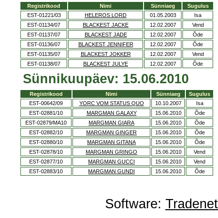
Registrikood
Nimi
Sünniaeg
Sugulus
EST-01221/03
HELEROS LORD
01.05.2003
Isa
EST-01134/07
BLACKEST JACKE
12.02.2007
Vend
EST-01137/07
BLACKEST JADE
12.02.2007
Õde
EST-01136/07
BLACKEST JENNIFER
12.02.2007
Õde
EST-01135/07
BLACKEST JOKKER
12.02.2007
Vend
EST-01138/07
BLACKEST JULYE
12.02.2007
Õde
Sünnikuupäev: 15.06.2010
Registrikood
Nimi
Sünniaeg
Sugulus
EST-00642/09
YORC VOM STATUS QUO
10.10.2007
Isa
EST-02881/10
MARGMAN GALAXY
15.06.2010
Õde
EST-02879/MA10
MARGMAN GIARA
15.06.2010
Õde
EST-02882/10
MARGMAN GINGER
15.06.2010
Õde
EST-02880/10
MARGMAN GITANA
15.06.2010
Õde
EST-02878/10
MARGMAN GRINGO
15.06.2010
Vend
EST-02877/10
MARGMAN GUCCI
15.06.2010
Vend
EST-02883/10
MARGMAN GUNDI
15.06.2010
Õde
Software:
Tradene