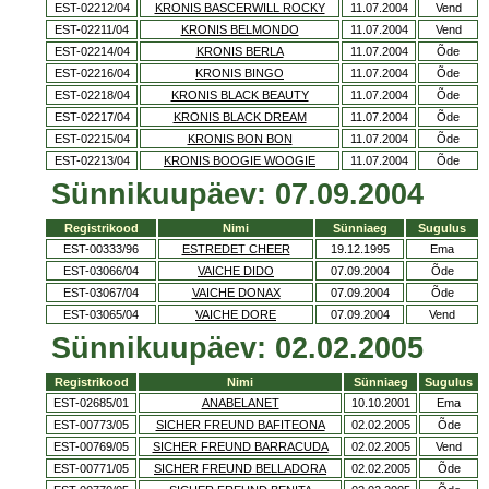
EST-02212/04
KRONIS BASCERWILL ROCKY
11.07.2004
Vend
EST-02211/04
KRONIS BELMONDO
11.07.2004
Vend
EST-02214/04
KRONIS BERLA
11.07.2004
Õde
EST-02216/04
KRONIS BINGO
11.07.2004
Õde
EST-02218/04
KRONIS BLACK BEAUTY
11.07.2004
Õde
EST-02217/04
KRONIS BLACK DREAM
11.07.2004
Õde
EST-02215/04
KRONIS BON BON
11.07.2004
Õde
EST-02213/04
KRONIS BOOGIE WOOGIE
11.07.2004
Õde
Sünnikuupäev: 07.09.2004
Registrikood
Nimi
Sünniaeg
Sugulus
EST-00333/96
ESTREDET CHEER
19.12.1995
Ema
EST-03066/04
VAICHE DIDO
07.09.2004
Õde
EST-03067/04
VAICHE DONAX
07.09.2004
Õde
EST-03065/04
VAICHE DORE
07.09.2004
Vend
Sünnikuupäev: 02.02.2005
Registrikood
Nimi
Sünniaeg
Sugulus
EST-02685/01
ANABELANET
10.10.2001
Ema
EST-00773/05
SICHER FREUND BAFITEONA
02.02.2005
Õde
EST-00769/05
SICHER FREUND BARRACUDA
02.02.2005
Vend
EST-00771/05
SICHER FREUND BELLADORA
02.02.2005
Õde