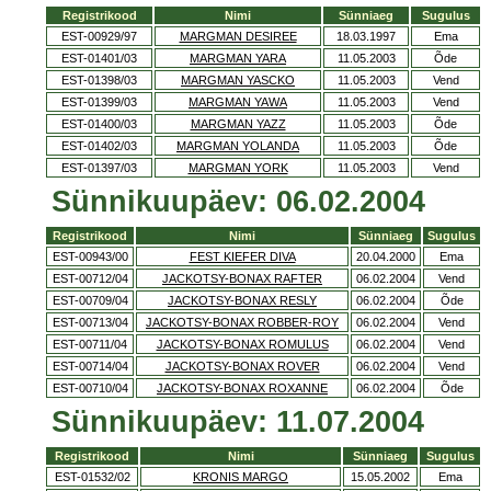
Registrikood
Nimi
Sünniaeg
Sugulus
EST-00929/97
MARGMAN DESIREE
18.03.1997
Ema
EST-01401/03
MARGMAN YARA
11.05.2003
Õde
EST-01398/03
MARGMAN YASCKO
11.05.2003
Vend
EST-01399/03
MARGMAN YAWA
11.05.2003
Vend
EST-01400/03
MARGMAN YAZZ
11.05.2003
Õde
EST-01402/03
MARGMAN YOLANDA
11.05.2003
Õde
EST-01397/03
MARGMAN YORK
11.05.2003
Vend
Sünnikuupäev: 06.02.2004
Registrikood
Nimi
Sünniaeg
Sugulus
EST-00943/00
FEST KIEFER DIVA
20.04.2000
Ema
EST-00712/04
JACKOTSY-BONAX RAFTER
06.02.2004
Vend
EST-00709/04
JACKOTSY-BONAX RESLY
06.02.2004
Õde
EST-00713/04
JACKOTSY-BONAX ROBBER-ROY
06.02.2004
Vend
EST-00711/04
JACKOTSY-BONAX ROMULUS
06.02.2004
Vend
EST-00714/04
JACKOTSY-BONAX ROVER
06.02.2004
Vend
EST-00710/04
JACKOTSY-BONAX ROXANNE
06.02.2004
Õde
Sünnikuupäev: 11.07.2004
Registrikood
Nimi
Sünniaeg
Sugulus
EST-01532/02
KRONIS MARGO
15.05.2002
Ema