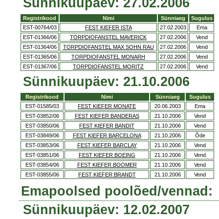
Sünnikuupäev: 27.02.2006
Registrikood
Nimi
Sünniaeg
Sugulus
EST-00764/03
FEST KIEFER ISTA
27.02.2003
Ema
EST-01366/06
TORPDIOFANSTEL MAVERICK
27.02.2006
Vend
EST-01364/06
TORPDIOFANSTEL MAX SOHN RAU
27.02.2006
Vend
EST-01365/06
TORPDIOFANSTEL MONARH
27.02.2006
Vend
EST-01367/06
TORPDIOFANSTEL MORITZ
27.02.2006
Vend
Sünnikuupäev: 21.10.2006
Registrikood
Nimi
Sünniaeg
Sugulus
EST-01585/03
FEST KIEFER MONATE
20.06.2003
Ema
EST-03852/06
FEST KIEFER BANDERAS
21.10.2006
Vend
EST-03850/06
FEST KIEFER BANDIT
21.10.2006
Vend
EST-03849/06
FEST KIEFER BARCELONA
21.10.2006
Õde
EST-03853/06
FEST KIEFER BARCLAY
21.10.2006
Vend
EST-03851/06
FEST KIEFER BOEING
21.10.2006
Vend
EST-03854/06
FEST KIEFER BOOMER
21.10.2006
Vend
EST-03855/06
FEST KIEFER BRANDT
21.10.2006
Vend
Emapoolsed poolõed/vennad:
Sünnikuupäev: 12.02.2007