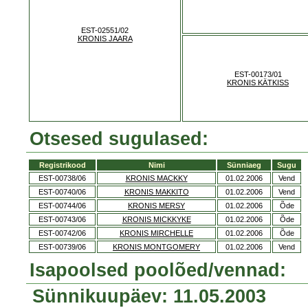
EST-02551/02
KRONIS JAARA
EST-00173/01
KRONIS KÄTKISS
Otsesed sugulased:
Registrikood
Nimi
Sünniaeg
Sugu
EST-00738/06
KRONIS MACKKY
01.02.2006
Vend
EST-00740/06
KRONIS MAKKITO
01.02.2006
Vend
EST-00744/06
KRONIS MERSY
01.02.2006
Õde
EST-00743/06
KRONIS MICKKYKE
01.02.2006
Õde
EST-00742/06
KRONIS MIRCHELLE
01.02.2006
Õde
EST-00739/06
KRONIS MONTGOMERY
01.02.2006
Vend
Isapoolsed poolõed/vennad:
Sünnikuupäev: 11.05.2003