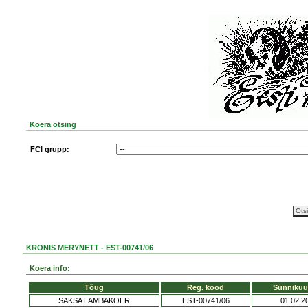
Koera otsing
FCI grupp:
KRONIS MERYNETT - EST-00741/06
Koera info:
Tõug
Reg. kood
Sünnikuu
SAKSA LAMBAKOER
EST-00741/06
01.02.2