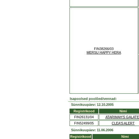
FIN38266/03
MERSU HAPPY HERA
Isapoolsed poolõed/vennad:
Sünnikuupäev: 12.10.2005
Registrikood
Nimi
FIN26131/04
ATARIMAH'S GALAT
FIN52499/05
CLEA'S ALERT
Sünnikuupäev: 11.06.2006
Registrikood
Nimi