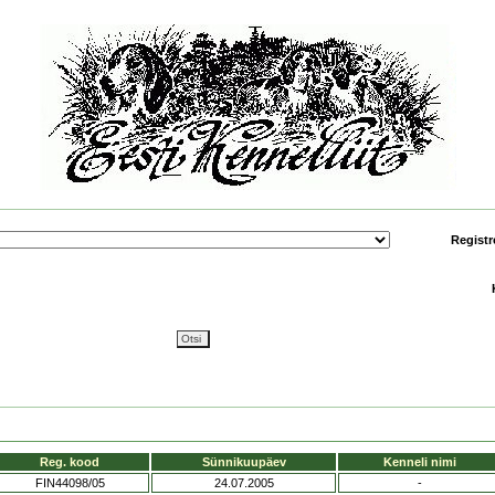
Registr
Reg. kood
Sünnikuupäev
Kenneli nimi
FIN44098/05
24.07.2005
-