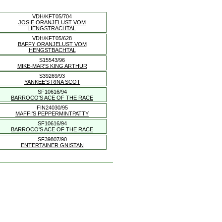
VDH/KFT05/704
JOSIE ORANJELUST VOM
HENGSTRACHTAL
VDH/KFT05/628
BAFFY ORANJELUST VOM
HENGSTBACHTAL
S15543/96
MIKE-MAR'S KING ARTHUR
S39269/93
YANKEE'S RINA SCOT
SF10616/94
BARROCO'S ACE OF THE RACE
FIN24030/95
MAFFI'S PEPPERMINTPATTY
SF10616/94
BARROCO'S ACE OF THE RACE
SF39807/90
ENTERTAINER GNISTAN