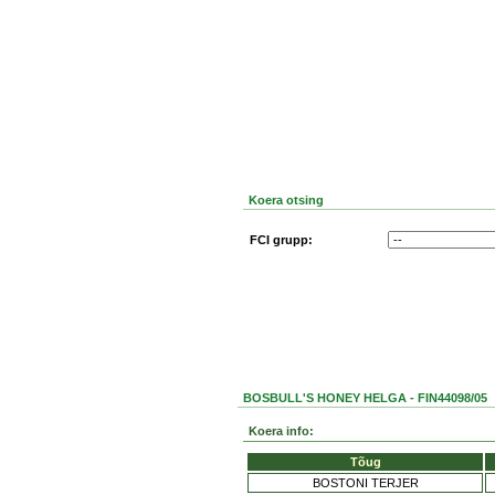
Koera otsing
FCI grupp:
BOSBULL'S HONEY HELGA - FIN44098/05
Koera info:
Tõug
BOSTONI TERJER