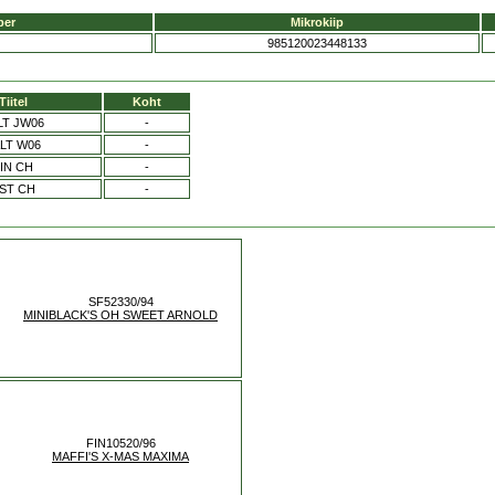
ber
Mikrokiip
985120023448133
Tiitel
Koht
LT JW06
-
LT W06
-
IN CH
-
ST CH
-
SF52330/94
MINIBLACK'S OH SWEET ARNOLD
FIN10520/96
MAFFI'S X-MAS MAXIMA