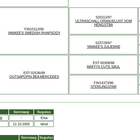
S20112/97
ULTRASCHALL ORANJELUST VOM
HENGSTBA
FIN15112/00
YANKEE'S SWEDISH RHAPSODY
S33729/97
YANKEE'S JULIENNE
EST-00309/98
MAFFI'S CUTE SAUL
EST-02536/99
OUTSAPOPIN BEA MERCEDES
FIN14373/96
STERLINGSTAR
Sünniaeg
Sugulus
EA
-
Ema
12.10.2005
Vend
Sünniaeg
Sugulus