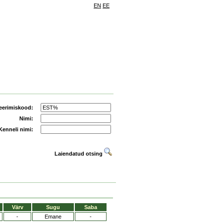
EN
EE
eerimiskood:
Nimi:
Kenneli nimi:
Laiendatud otsing
Värv
Sugu
Saba
-
Emane
-