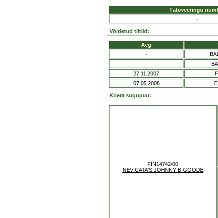
Tätoveeringu num
-
Võidetud tiitlid:
Aeg
-
BA
-
BA
27.11.2007
F
07.05.2008
E
Koera sugupuu:
FIN14742/00
NEVICATA'S JOHNNY B-GOODE