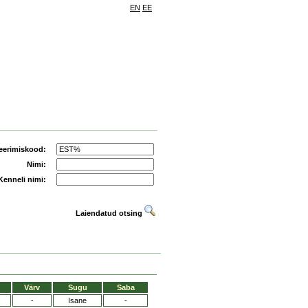
EN
EE
eerimiskood:
Nimi:
Kenneli nimi:
Laiendatud otsing
Värv
Sugu
Saba
-
Isane
-