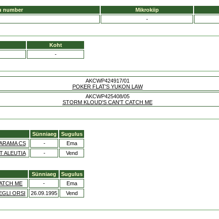
u number
Mikrokiip
-
Koht
-
AKCWP424917/01
POKER FLAT'S YUKON LAW
AKCWP425408/05
STORM KLOUD'S CAN'T CATCH ME
Sünniaeg
Sugulus
ARAMA CS
-
Ema
T ALEUTIA
-
Vend
Sünniaeg
Sugulus
ATCH ME
-
Ema
EGLI ORSI
26.09.1995
Vend