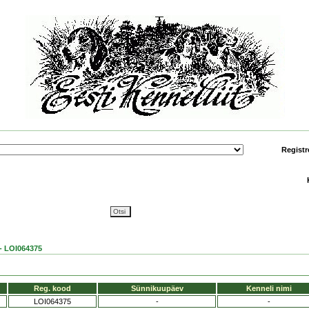
Registr
 LOI064375
Reg. kood
Sünnikuupäev
Kenneli nimi
LOI064375
-
-