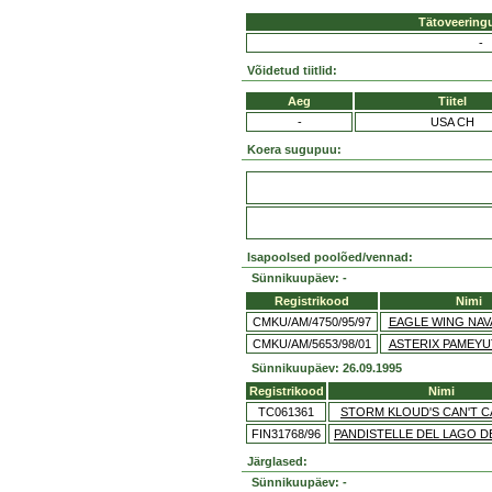
Tätoveering
-
Võidetud tiitlid:
Aeg
Tiitel
-
USA CH
Koera sugupuu:
Isapoolsed poolõed/vennad:
Sünnikuupäev: -
Registrikood
Nimi
CMKU/AM/4750/95/97
EAGLE WING NAV
CMKU/AM/5653/98/01
ASTERIX PAMEYU
Sünnikuupäev: 26.09.1995
Registrikood
Nimi
TC061361
STORM KLOUD'S CAN'T C
FIN31768/96
PANDISTELLE DEL LAGO D
Järglased:
Sünnikuupäev: -