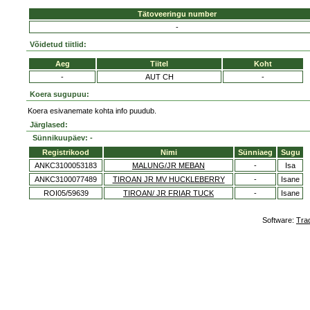
Tätoveeringu number
-
Võidetud tiitlid:
Aeg
Tiitel
Koht
-
AUT CH
-
Koera sugupuu:
Koera esivanemate kohta info puudub.
Järglased:
Sünnikuupäev: -
Registrikood
Nimi
Sünniaeg
Sugu
ANKC3100053183
MALUNG/JR MEBAN
-
Isa
ANKC3100077489
TIROAN JR MV HUCKLEBERRY
-
Isane
ROI05/59639
TIROAN/ JR FRIAR TUCK
-
Isane
Software:
Tra