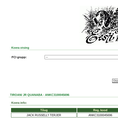
Koera otsing
FCI grupp:
TIROAN/ JR QUANABA - ANKC3100045696
Koera info:
Tõug
Reg. kood
JACK RUSSELL'I TERJER
ANKC3100045696