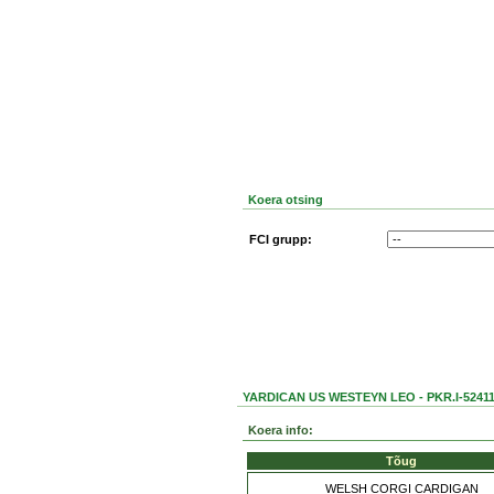
Koera otsing
FCI grupp:
YARDICAN US WESTEYN LEO - PKR.I-5241
Koera info:
Tõug
WELSH CORGI CARDIGAN