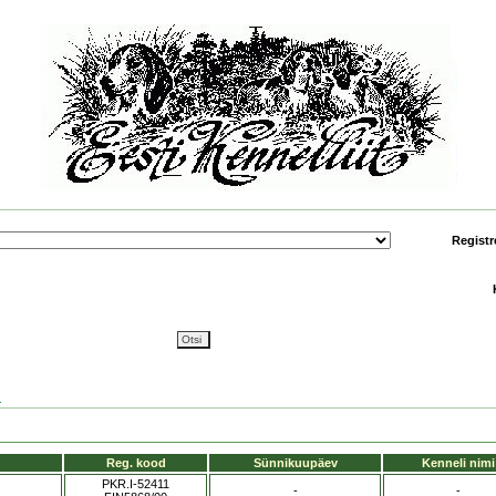
Registr
1
Reg. kood
Sünnikuupäev
Kenneli nimi
PKR.I-52411
-
-