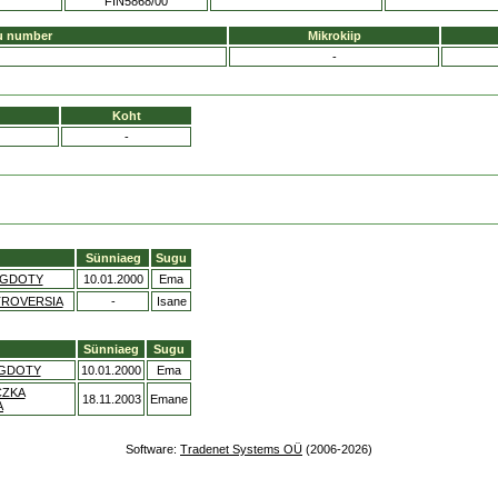
FIN5868/00
u number
Mikrokiip
-
Koht
-
Sünniaeg
Sugu
EGDOTY
10.01.2000
Ema
ROVERSIA
-
Isane
Sünniaeg
Sugu
EGDOTY
10.01.2000
Ema
CZKA
18.11.2003
Emane
A
Software:
Tradenet Systems OÜ
(2006-2026)