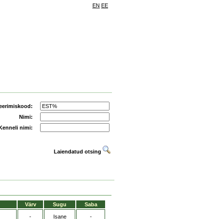
EN
EE
eerimiskood:
Nimi:
Kenneli nimi:
Laiendatud otsing
Värv
Sugu
Saba
-
Isane
-