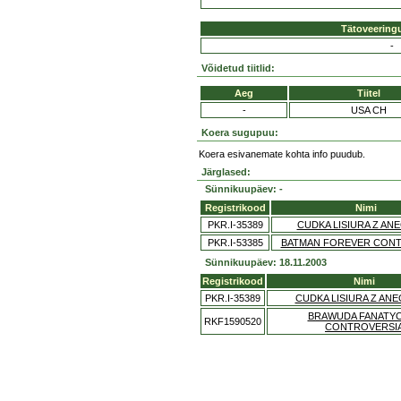
Tätoveering
-
Võidetud tiitlid:
Aeg
Tiitel
-
USA CH
Koera sugupuu:
Koera esivanemate kohta info puudub.
Järglased:
Sünnikuupäev: -
Registrikood
Nimi
PKR.I-35389
CUDKA LISIURA Z AN
PKR.I-53385
BATMAN FOREVER CONT
Sünnikuupäev: 18.11.2003
Registrikood
Nimi
PKR.I-35389
CUDKA LISIURA Z AN
BRAWUDA FANATY
RKF1590520
CONTROVERSI