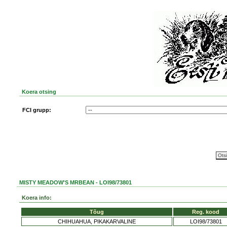
Koera otsing
FCI grupp:
MISTY MEADOW'S MRBEAN - LOI98/73801
Koera info:
Tõug
Reg. kood
CHIHUAHUA, PIKAKARVALINE
LOI98/73801