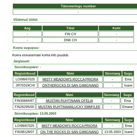
Tätoveeringu number
-
Võidetud tiitlid:
Aeg
Tiitel
Koht
-
FIN CH
-
-
DNK CH
-
Koera sugupuu:
Koera esivanemate kohta info puudub.
Järglased:
Sünnikuupäev: -
Registrikood
Nimi
Sünniaeg
Sugu
LOI98/67025
MISTY MEADOW'S ROCCA PRIORA
-
Ema
JR70319CHI
ONTHEROCKS DI SAN GIMIGNANO
-
Isane
Registrikood
Nimi
Sünniaeg
Sugu
FIN30684/97
MUSTAN RUHTINAAN OFELIA
-
Ema
FIN26295/00
MUSTAN RUHTINAANLUCKY EMMYLEE
-
Emane
Sünnikuupäev: 13.05.2003
Registrikood
Nimi
Sünniaeg
Sugu
LOI98/67025
MISTY MEADOW'S ROCCA PRIORA
-
Ema
FIN38128/07
ON THE ROCKS DI SAN GIMIGNANO
13.05.2003
Isane