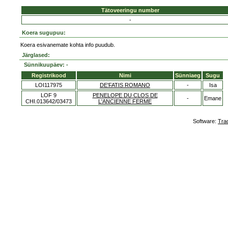
Tätoveeringu number
-
Koera sugupuu:
Koera esivanemate kohta info puudub.
Järglased:
Sünnikuupäev: -
Registrikood
Nimi
Sünniaeg
Sugu
LOI117975
DE'FATIS ROMANO
-
Isa
LOF 9
PENELOPE DU CLOS DE
-
Emane
CHI.013642/03473
L'ANCIENNE FERME
Software:
Tra