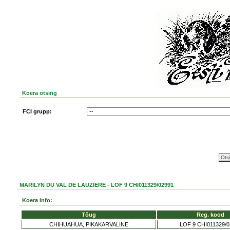
Koera otsing
FCI grupp:
MARILYN DU VAL DE LAUZIERE - LOF 9 CHI011329/02991
Koera info:
Tõug
Reg. kood
CHIHUAHUA, PIKAKARVALINE
LOF 9 CHI011329/0