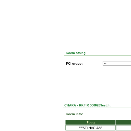
Koera otsing
FCI grupp:
CHARA - RKF R 0000269est.h.
Koera info:
Tõug
EESTI HAGIJAS