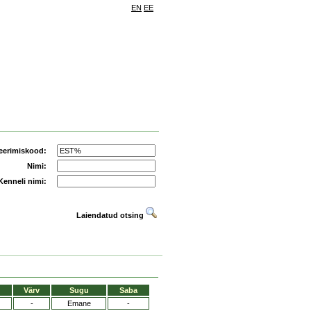
EN
EE
eerimiskood:
Nimi:
Kenneli nimi:
Laiendatud otsing
Värv
Sugu
Saba
-
Emane
-