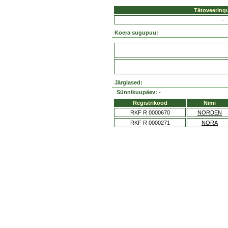
Tätoveering
-
Koera sugupuu:
Järglased:
Sünnikuupäev: -
Registrikood
Nimi
RKF R 0000670
NORDEN
RKF R 0000271
NORA