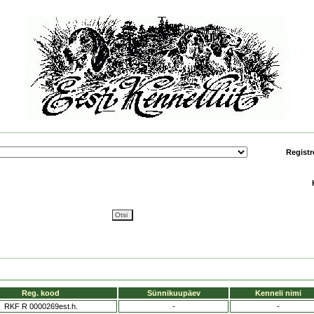
Registr
Reg. kood
Sünnikuupäev
Kenneli nimi
RKF R 0000269est.h.
-
-