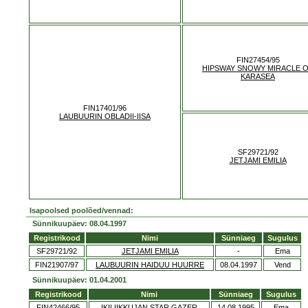
FIN27454/95
HIPSWAY SNOWY MIRACLE 
KARASEA
FIN17401/96
LAUBUURIN OBLADII-IISA
SF29721/92
JETJAMI EMILIA
Isapoolsed poolõed/vennad:
Sünnikuupäev: 08.04.1997
Registrikood
Nimi
Sünniaeg
Sugulus
SF29721/92
JETJAMI EMILIA
-
Ema
FIN21907/97
LAUBUURIN HAIDUU HUURRE
08.04.1997
Vend
Sünnikuupäev: 01.04.2001
Registrikood
Nimi
Sünniaeg
Sugulus
FIN42466/95
IKILIIKKUJAN STAR GAZER
14.08.1995
Ema