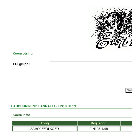
Koera otsing
FCI grupp:
LAUBUURIN RUSLANRALLI - FIN10811/99
Koera info:
Tõug
Reg. kood
SAMOJEEDI KOER
FIN10811/99