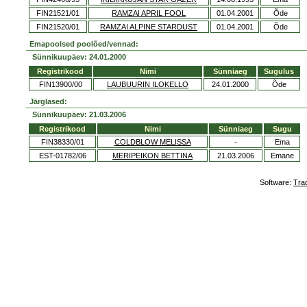
FIN21521/01
RAMZAI APRIL FOOL
01.04.2001
Õde
FIN21520/01
RAMZAI ALPINE STARDUST
01.04.2001
Õde
Emapoolsed poolõed/vennad:
Sünnikuupäev: 24.01.2000
Registrikood
Nimi
Sünniaeg
Sugulus
FIN13900/00
LAUBUURIN ILOKELLO
24.01.2000
Õde
Järglased:
Sünnikuupäev: 21.03.2006
Registrikood
Nimi
Sünniaeg
Sugu
FIN38330/01
COLDBLOW MELISSA
-
Ema
EST-01782/06
MERIPEIKON BETTINA
21.03.2006
Emane
Software:
Tra