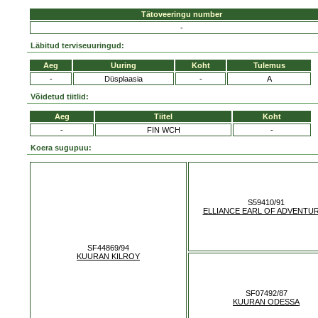
Tätoveeringu number
-
Läbitud terviseuuringud:
Aeg
Uuring
Koht
Tulemus
-
Düsplaasia
-
A
Võidetud tiitlid:
Aeg
Tiitel
Koht
-
FIN WCH
-
Koera sugupuu:
S59410/91
ELLIANCE EARL OF ADVENTU
SF44869/94
KUURAN KILROY
SF07492/87
KUURAN ODESSA