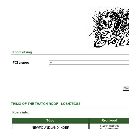
Koera otsing
FCI grupp:
THIMO OF THE THATCH ROOF - LOSH750386
Koera info:
Tõug
Reg. kood
LOSH750386
NEWFOUNDLANDI KOER