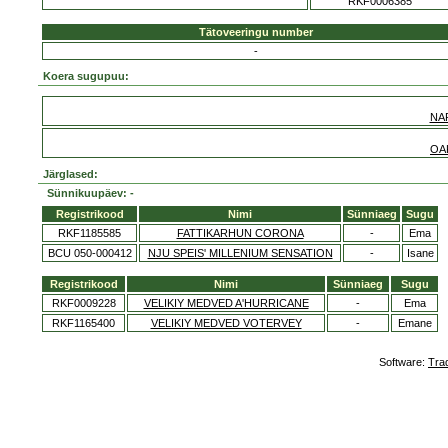
RKF0006385
Tätoveeringu number
-
Koera sugupuu:
NA
OA
Järglased:
Sünnikuupäev: -
Registrikood
Nimi
Sünniaeg
Sugu
RKF1185585
FATTIKARHUN CORONA
-
Ema
BCU 050-000412
NJU SPEIS' MILLENIUM SENSATION
-
Isane
Registrikood
Nimi
Sünniaeg
Sugu
RKF0009228
VELIKIY MEDVED A'HURRICANE
-
Ema
RKF1165400
VELIKIY MEDVED VOTERVEY
-
Emane
Software:
Tra