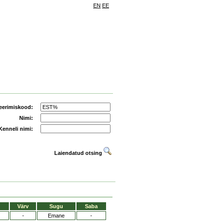
EN
EE
eerimiskood:
Nimi:
Kenneli nimi:
Laiendatud otsing
Värv
Sugu
Saba
-
Emane
-