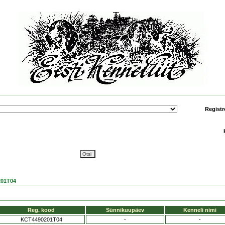
Registr
01T04
Reg. kood
Sünnikuupäev
Kenneli nimi
KCT4490201T04
-
-