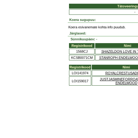
Tätoveering
-
Koera sugupuu:
Koera esivanemate kohta info puudub.
Järglased:
Sünnikuupäev: -
Registrikood
Nimi
1568CJ
SHAZELDON LOVE IN 
KCSB0071CM
STANROPH ENDELWOO
Registrikood
Nimi
LOI141974
ROYALCRESTUSAD
JUSTJASMINEFORROA
LOI159017
ENDELWOOD