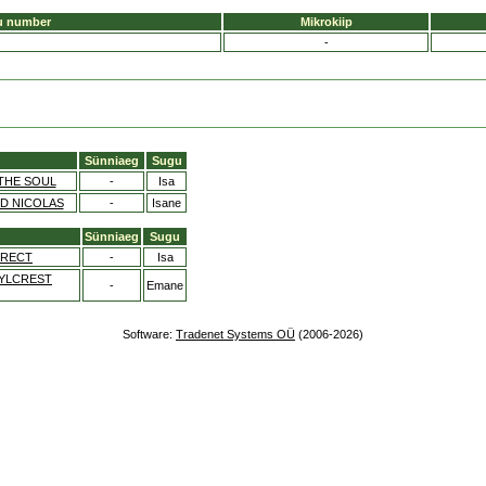
u number
Mikrokiip
-
Sünniaeg
Sugu
THE SOUL
-
Isa
D NICOLAS
-
Isane
Sünniaeg
Sugu
IRECT
-
Isa
YLCREST
-
Emane
Software:
Tradenet Systems OÜ
(2006-2026)