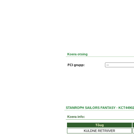
Koera otsing
FCI grupp:
STANROPH SAILORS FANTASY - KCT44902
Koera info:
Tõug
KULDNE RETRIIVER