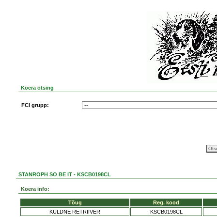
Koera otsing
FCI grupp:
STANROPH SO BE IT - KSCB0198CL
Koera info:
Tõug
Reg. kood
KULDNE RETRIIVER
KSCB0198CL