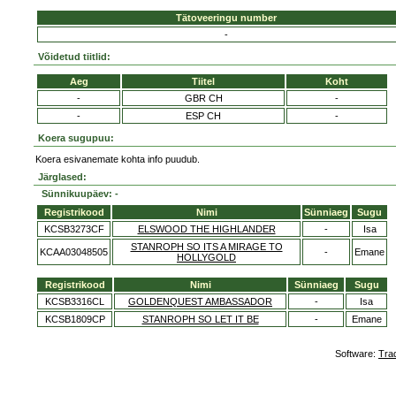
Tätoveeringu number
-
Võidetud tiitlid:
Aeg
Tiitel
Koht
-
GBR CH
-
-
ESP CH
-
Koera sugupuu:
Koera esivanemate kohta info puudub.
Järglased:
Sünnikuupäev: -
Registrikood
Nimi
Sünniaeg
Sugu
KCSB3273CF
ELSWOOD THE HIGHLANDER
-
Isa
STANROPH SO ITS A MIRAGE TO
KCAA03048505
-
Emane
HOLLYGOLD
Registrikood
Nimi
Sünniaeg
Sugu
KCSB3316CL
GOLDENQUEST AMBASSADOR
-
Isa
KCSB1809CP
STANROPH SO LET IT BE
-
Emane
Software:
Tra