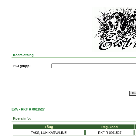
Koera otsing
FCI grupp:
EVA - RKF R 0011527
Koera info:
Tõug
Reg. kood
TAKS, LÜHIKARVALINE
RKF R 0011527