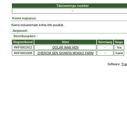
Tätoveeringu number
-
Koera sugupuu:
Koera esivanemate kohta info puudub.
Järglased:
Sünnikuupäev: -
Registrikood
Nimi
Sünniaeg
Sugu
RKF0001912
DOLAR WAN HEN
-
Isa
RKF0001008
ZHEROM SEN SIOMON MOKKO FARM
-
Isane
Software:
Tra