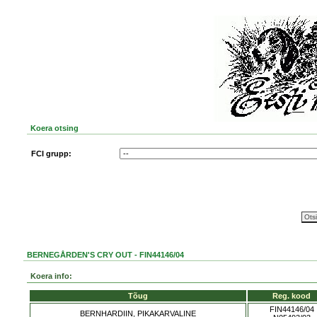
Koera otsing
FCI grupp:
BERNEGÅRDEN'S CRY OUT - FIN44146/04
Koera info:
Tõug
Reg. kood
FIN44146/04
BERNHARDIIN, PIKAKARVALINE