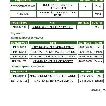
Registrikood
Nimi
Sünniaeg
Sugulus
TUCKER'S TREASURE V
AKCSBWP961233/01
-
Ema
BERGARDEN
BERNEGÅRDEN'S YOGI THE
N08605/02
-
Vend
BEAR
Registrikood
Nimi
Sünniaeg
Sugulus
N18868/00
BERNEGÅRDEN'S TERPSICHORE
-
Õde
Järglased:
Sünnikuupäev: 26.08.2005
Registrikood
Nimi
Sünniaeg
Sugu
FIN39586/00
KING-BARONEN'S INDIANA JONES
20.09.2000
Isa
FIN47136/05
KING-BARONEN'S PACK OF CARDS
26.08.2005
Emane
FIN47135/05
KING-BARONEN'S POINTS TO MIKA
26.08.2005
Emane
FIN47141/05
KING-BARONEN'S PICK POCKET
26.08.2005
Emane
Sünnikuupäev: 13.08.2008
Registrikood
Nimi
Sünniaeg
Sugu
FIN13193/08
KING-BARONEN'S RULES THE WORLD
27.06.2006
Isa
EST-04327/15
KING-BARONEN'S VIVE LA PAIX
13.08.2008
Emane
Software:
Tra