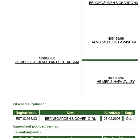
BERNEGÅRDEN'S CHARDONN
N05465/99
ALMSHAUS JUST A WISE GU
N08888/00
HEIMER'S COCKTAIL PARTY IN TACOMA
N09977/96
HEIMER'S NAPA VALLEY
Otsesed sugulased:
Registrikood
Nimi
Sünniaeg
Sugu
EST-01917/03
BERNEGÅRDEN'S COVER-GIRL
28.02.2003
Õde
Isapoolsed poolõed/vennad:
Sünnikuupäev: -