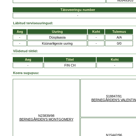
N05493/03
Tätoveeringu number
-
Läbitud terviseuuringud:
Aeg
Uuring
Koht
Tulemus
-
Düsplaasia
-
A/A
-
Küünarliigeste uuring
-
0/0
Võidetud tiitlid:
Aeg
Tiitel
Koht
-
FIN CH
-
Koera sugupuu:
S18847/91
BERNEGÅRDEN'S VALENTI
N23839/98
BERNEGÅRDEN'S MONTGOMERY
N15442/96