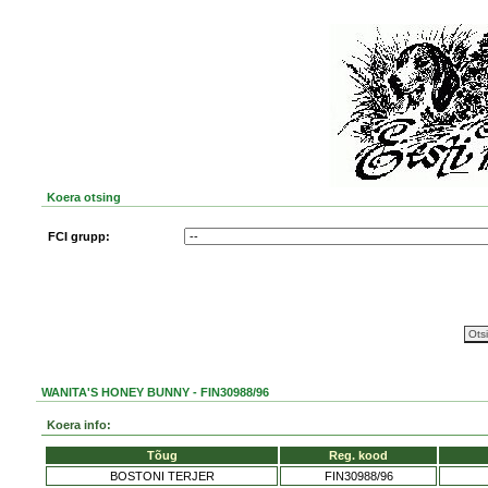
Koera otsing
FCI grupp:
WANITA'S HONEY BUNNY - FIN30988/96
Koera info:
Tõug
Reg. kood
BOSTONI TERJER
FIN30988/96