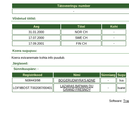
Tätoveeringu number
-
Võidetud tiitlid:
Aeg
Tiitel
Koht
31.01.2000
NOR CH
-
17.07.2000
SWE CH
-
17.09.2001
FIN CH
-
Koera sugupuu:
Koera esivanemate kohta info puudub.
Järglased:
Sünnikuupäev: -
Registrikood
Nimi
Sünniaeg
Sugu
N08443/98
BOGERUDMYRA'S ADNE
-
Isa
LAZARAS BATMAN DU
LOF9BOST.T002087/00401
-
Isane
GRAND FRESNOY
Software:
Tra