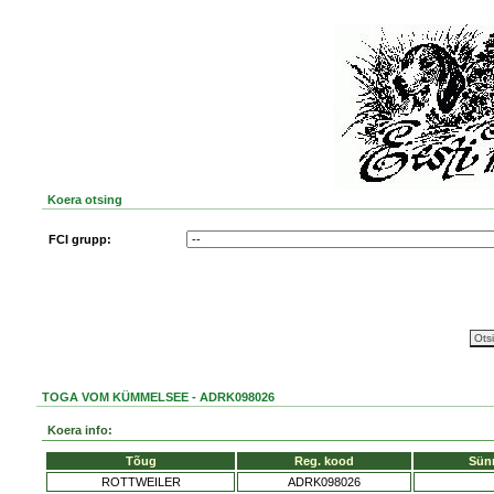
Koera otsing
FCI grupp:
TOGA VOM KÜMMELSEE - ADRK098026
Koera info:
Tõug
Reg. kood
Sün
ROTTWEILER
ADRK098026