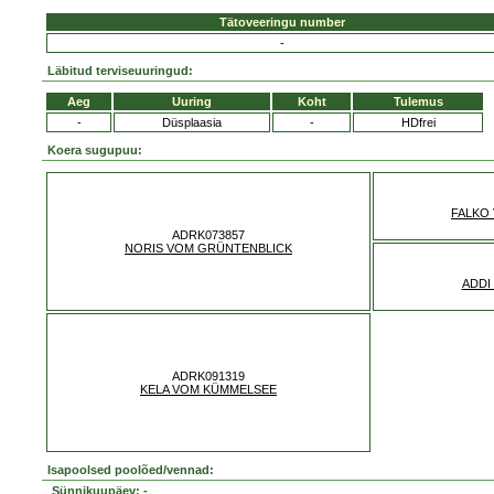
Tätoveeringu number
-
Läbitud terviseuuringud:
Aeg
Uuring
Koht
Tulemus
-
Düsplaasia
-
HDfrei
Koera sugupuu:
FALKO
ADRK073857
NORIS VOM GRÜNTENBLICK
ADDI
ADRK091319
KELA VOM KÜMMELSEE
Isapoolsed poolõed/vennad:
Sünnikuupäev: -