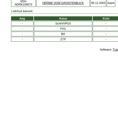
VDH-
HERBIE VOM GRÜNTENBLICK
05.12.2003
Isane
ADRK109073
Läbitud katsed:
Aeg
Katse
Koht
-
SchH/VPGII
-
-
FH1
-
-
BH
-
-
ZTP
-
Software:
Tra