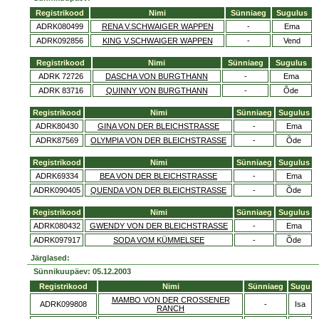
Registrikood
Nimi
Sünniaeg
Sugulus
ADRK080499
RENA V.SCHWAIGER WAPPEN
-
Ema
ADRK092856
KING V.SCHWAIGER WAPPEN
-
Vend
Registrikood
Nimi
Sünniaeg
Sugulus
ADRK 72726
DASCHA VON BURGTHANN
-
Ema
ADRK 83716
QUINNY VON BURGTHANN
-
Õde
Registrikood
Nimi
Sünniaeg
Sugulus
ADRK80430
GINA VON DER BLEICHSTRASSE
-
Ema
ADRK87569
OLYMPIA VON DER BLEICHSTRASSE
-
Õde
Registrikood
Nimi
Sünniaeg
Sugulus
ADRK69334
BEA VON DER BLEICHSTRASSE
-
Ema
ADRK090405
QUENDA VON DER BLEICHSTRASSE
-
Õde
Registrikood
Nimi
Sünniaeg
Sugulus
ADRK080432
GWENDY VON DER BLEICHSTRASSE
-
Ema
ADRK097917
SODA VOM KÜMMELSEE
-
Õde
Järglased:
Sünnikuupäev: 05.12.2003
Registrikood
Nimi
Sünniaeg
Sugu
MAMBO VON DER CROSSENER
ADRK099808
-
Isa
RANCH