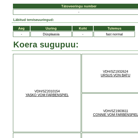
Tätoveeringu number
-
Läbitud terviseuuringud:
Aeg
Uuring
Koht
Tulemus
-
Düsplaasia
-
fast normal
Koera sugupuu:
VDH/SZ1932624
URSUS VON BATU
VDH/SZ2010154
YASKO VOM FARBENSPIEL
VDH/SZ1903611
CONNIE VOM FARBENSPIE