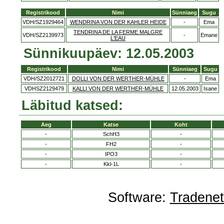
Registrikood
Nimi
Sünniaeg
Sugu
VDH/SZ1929464
WENDRINA VON DER KAHLER HEIDE
-
Ema
TENDRINA DE LA FERME MALGRE
VDH/SZ2139973
-
Emane
L'EAU
Sünnikuupäev: 12.05.2003
Registrikood
Nimi
Sünniaeg
Sugu
VDH/SZ2012721
DOLLI VON DER WERTHER-MÜHLE
-
Ema
VDHSZ2129479
KALLI VON DER WERTHER-MÜHLE
12.05.2003
Isane
Läbitud katsed:
Aeg
Katse
Koht
-
SchH3
-
-
FH2
-
-
IPO3
-
-
Kkl-1L
-
Software:
Tradene