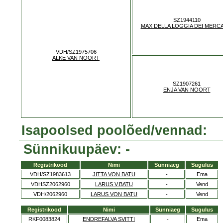
SZ1944110
MAX DELLA LOGGIA DEI MERC
VDH/SZ1975706
ALKE VAN NOORT
SZ1907261
ENJA VAN NOORT
Isapoolsed poolõed/vennad:
Sünnikuupäev: -
Registrikood
Nimi
Sünniaeg
Sugulus
VDH/SZ1983613
JITTA VON BATU
-
Ema
VDHSZ2062960
LARUS V.BATU
-
Vend
VDH/2062960
LARUS VON BATU
-
Vend
Registrikood
Nimi
Sünniaeg
Sugulus
RKF0083824
ENDREFALVA SVITTI
-
Ema