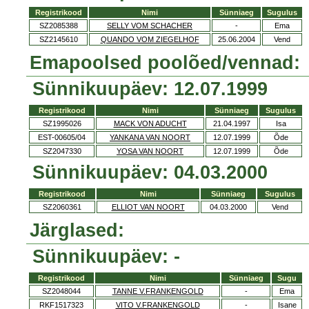
Registrikood
Nimi
Sünniaeg
Sugulus
SZ2085388
SELLY VOM SCHACHER
-
Ema
SZ2145610
QUANDO VOM ZIEGELHOF
25.06.2004
Vend
Emapoolsed poolõed/vennad:
Sünnikuupäev: 12.07.1999
Registrikood
Nimi
Sünniaeg
Sugulus
SZ1995026
MACK VON ADUCHT
21.04.1997
Isa
EST-00605/04
YANKANA VAN NOORT
12.07.1999
Õde
SZ2047330
YOSA VAN NOORT
12.07.1999
Õde
Sünnikuupäev: 04.03.2000
Registrikood
Nimi
Sünniaeg
Sugulus
SZ2060361
ELLIOT VAN NOORT
04.03.2000
Vend
Järglased:
Sünnikuupäev: -
Registrikood
Nimi
Sünniaeg
Sugu
SZ2048044
TANNE V.FRANKENGOLD
-
Ema
RKF1517323
VITO V.FRANKENGOLD
-
Isane