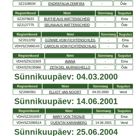
SZ2108034
ENDREFALVA ZEMFIRA
-
Õde
Registrikood
Nimi
Sünniaeg
Sugulus
SZ2079633
BUFFIE AUS WATTENSCHEID
-
Ema
SZ2127775
SELINA AUS WATTENSCHEID
-
Õde
Registrikood
Nimi
Sünniaeg
Sugulus
SZ2012292
GÜNNIE VOM FICHTENSCHLEG
-
Ema
VDH/SZ2068143
CAROLIN VOM FICHTENSCHLAG
-
Õde
Registrikood
Nimi
Sünniaeg
Sugulus
VDH/SZ9131503
AVANA
-
Ema
VDH/SZ9135966
ZETA DEL MURNIGHELLO
-
Õde
Sünnikuupäev: 04.03.2000
Registrikood
Nimi
Sünniaeg
Sugulus
SZ2060361
ELLIOT VAN NOORT
04.03.2000
Vend
Sünnikuupäev: 14.06.2001
Registrikood
Nimi
Sünniaeg
Sugulus
VDH/SZ2019357
MARY VON TRONJE
-
Ema
VDH/SZ2090514
QUENTIN KARANBERG
14.06.2001
Vend
Sünnikuupäev: 25.06.2004