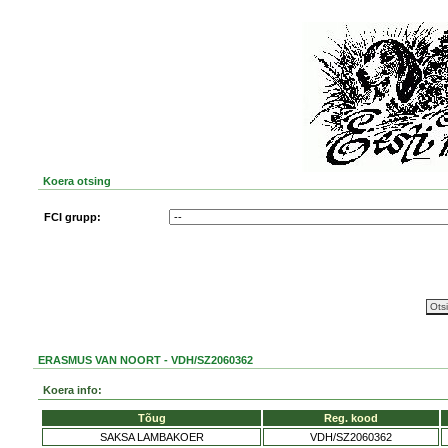
Koera otsing
FCI grupp:
ERASMUS VAN NOORT - VDH/SZ2060362
Koera info:
Tõug
Reg. kood
SAKSA LAMBAKOER
VDH/SZ2060362