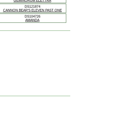
GEMINORUM ELETTRA
DS121874
CANNON BEAR'S ELEVEN PAST ONE
DS104726
AMANDA