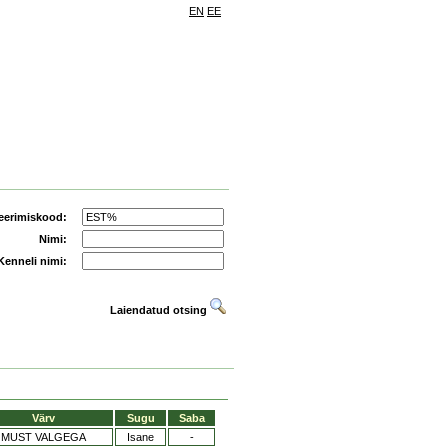
EN
EE
eerimiskood:
Nimi:
Kenneli nimi:
Laiendatud otsing
Värv
Sugu
Saba
MUST VALGEGA
Isane
-