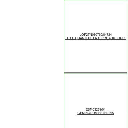
LOF2TN030730/04724
TUTTI QUANTI DE LA TERRE AUX LOUPS
EST-03259/04
GEMINORUM ESTERINA