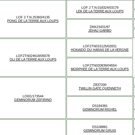
LOF 2 T.N.018324/03179
LEK DE LA TERRE AUX LOUPS
LOF 2 T.N.25360/4135
PONG DE LA TERRE AUX LOUPS
DKK23431/97
JEHAJ GARBO
LOF2TN015125/02831
HOKAIDO DU HARAS DE LA VERGNE
LOF2TN024618/05678
OLI DE LA TERRE AUX LOUPS
LOF2TN020839/04554
MORPHEE DE LA TERRE AUX LOUPS
ZB37200
TWILLIN GATE QUENNETH
LOI01/173544
GEMINORUM ZEFIRINO
DS184381
GEMINORUM RIGHEL
DS108881
GEMINORUM GRUIS