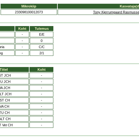
Mikrokiip
Kasvataja(d
233098100012073
Tony Kjerrumgaard Rasmuss
Koht
Tulemus
-
E/E
-
0
ria
-
C/C
ng
-
2/1
Tiitel
Koht
ST JCH
-
TU JCH
-
VA JCH
-
LT JCH
-
ST CH
-
VA CH
-
TU CH
-
ALT CH
-
 Vet CH
-