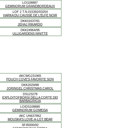
LOI108887
GEMINORUM GRANDBORDEAUX
LOF 2 T.N.015392/03254
HARKA DU CAUSSE DE L'ELFE NOIR
DKK01637/91
JEHAJ RIKARDO
DKK24964/95
ULLIGARDENS NINITTE
AKCWG231965
POUCH COVE'S FAVORITE SON
DKK2029/88
JORINGEL CHRISTMAS CAROL
DS123278
EXPLOITOFBORSI DELLA CORTE DEI
BARBAGRIGIA
LOIDS108885
GEMINORUM GOMEISA
AKC UN637862
MOUSKA'S LOVE-A-LOT BEAR
SF45000/92