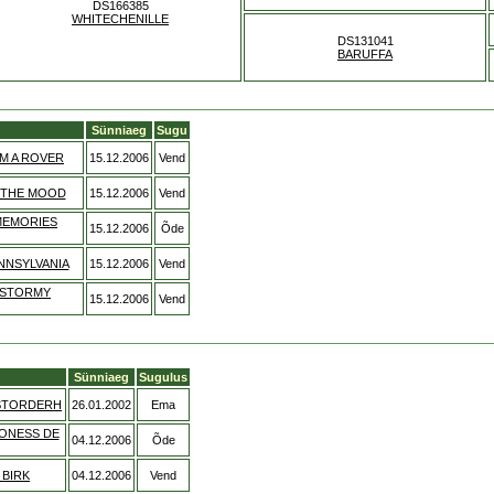
DS166385
WHITECHENILLE
DS131041
BARUFFA
Sünniaeg
Sugu
AM A ROVER
15.12.2006
Vend
 THE MOOD
15.12.2006
Vend
MEMORIES
15.12.2006
Õde
NNSYLVANIA
15.12.2006
Vend
 STORMY
15.12.2006
Vend
Sünniaeg
Sugulus
STORDERH
26.01.2002
Ema
ONESS DE
04.12.2006
Õde
 BIRK
04.12.2006
Vend