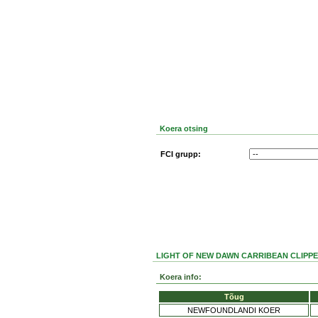
Koera otsing
FCI grupp:
LIGHT OF NEW DAWN CARRIBEAN CLIPPER -
Koera info:
Tõug
NEWFOUNDLANDI KOER