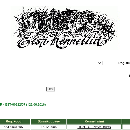
Registr
 EST-00312/07 (†22.06.2016)
Reg. kood
Sünnikuupäev
Kenneli nimi
EST-00312/07
15.12.2006
LIGHT OF NEW DAWN