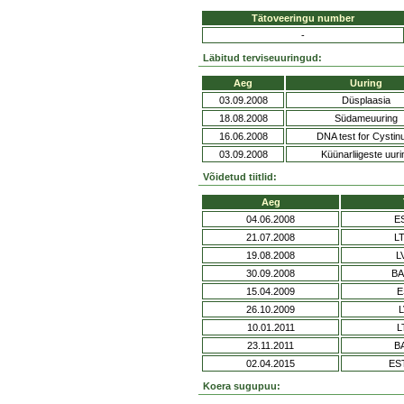
Tätoveeringu number
-
Läbitud terviseuuringud:
Aeg
Uuring
03.09.2008
Düsplaasia
18.08.2008
Südameuuring
16.06.2008
DNA test for Cystinu
03.09.2008
Küünarliigeste uuri
Võidetud tiitlid:
Aeg
04.06.2008
E
21.07.2008
L
19.08.2008
L
30.09.2008
BA
15.04.2009
E
26.10.2009
L
10.01.2011
L
23.11.2011
B
02.04.2015
EST
Koera sugupuu: