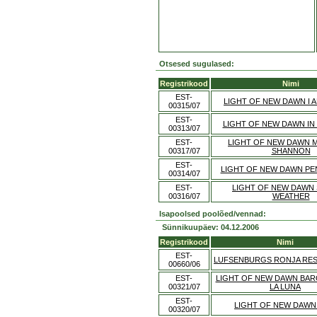
Otsesed sugulased:
Registrikood
Nimi
EST-
LIGHT OF NEW DAWN I 
00315/07
EST-
LIGHT OF NEW DAWN IN
00313/07
EST-
LIGHT OF NEW DAWN 
00317/07
SHANNON
EST-
LIGHT OF NEW DAWN PE
00314/07
EST-
LIGHT OF NEW DAWN
00316/07
WEATHER
Isapoolsed poolõed/vennad:
Sünnikuupäev: 04.12.2006
Registrikood
Nimi
EST-
LUFSENBURGS RONJA RE
00660/06
EST-
LIGHT OF NEW DAWN BAR
00321/07
LA LUNA
EST-
LIGHT OF NEW DAWN
00320/07