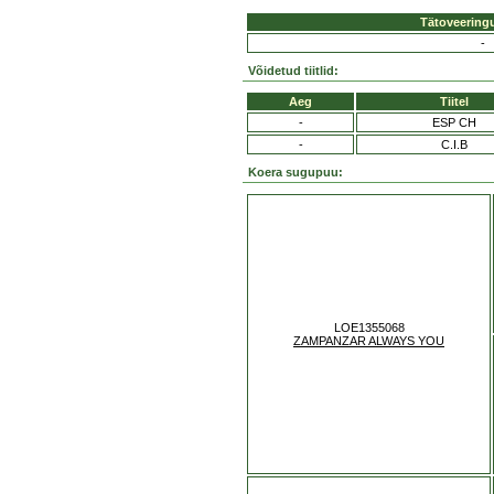
Tätoveering
-
Võidetud tiitlid:
Aeg
Tiitel
-
ESP CH
-
C.I.B
Koera sugupuu:
LOE1355068
ZAMPANZAR ALWAYS YOU