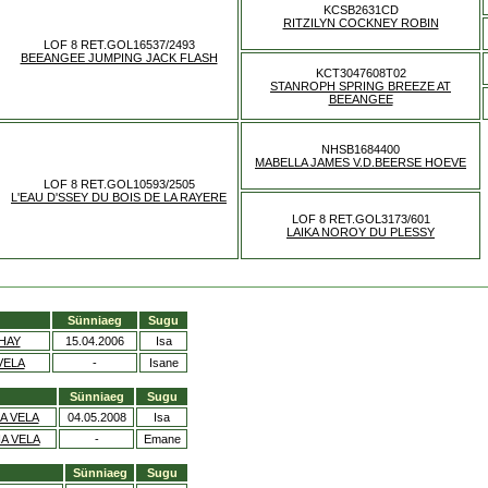
KCSB2631CD
RITZILYN COCKNEY ROBIN
LOF 8 RET.GOL16537/2493
BEEANGEE JUMPING JACK FLASH
KCT3047608T02
STANROPH SPRING BREEZE AT
BEEANGEE
NHSB1684400
MABELLA JAMES V.D.BEERSE HOEVE
LOF 8 RET.GOL10593/2505
L'EAU D'SSEY DU BOIS DE LA RAYERE
LOF 8 RET.GOL3173/601
LAIKA NOROY DU PLESSY
Sünniaeg
Sugu
SHAY
15.04.2006
Isa
VELA
-
Isane
Sünniaeg
Sugu
A VELA
04.05.2008
Isa
A VELA
-
Emane
Sünniaeg
Sugu