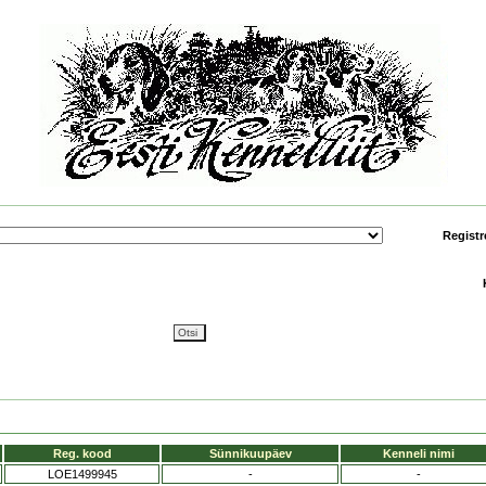
Registr
Reg. kood
Sünnikuupäev
Kenneli nimi
LOE1499945
-
-