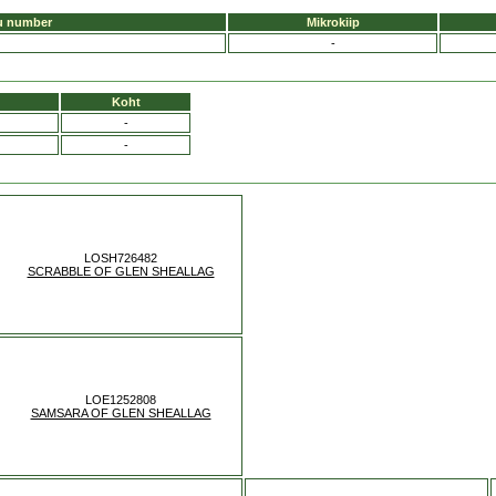
u number
Mikrokiip
-
Koht
-
-
LOSH726482
SCRABBLE OF GLEN SHEALLAG
LOE1252808
SAMSARA OF GLEN SHEALLAG