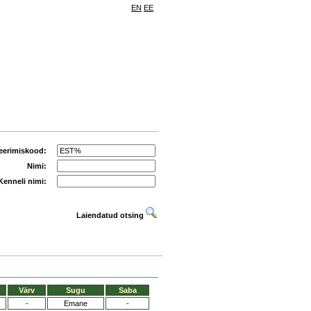
EN
EE
eerimiskood:
Nimi:
Kenneli nimi:
Laiendatud otsing
Värv
Sugu
Saba
-
Emane
-