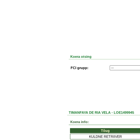
Koera otsing
FCI grupp:
TIMANFAYA DE RIA VELA - LOE1499945
Koera info:
Tõug
KULDNE RETRIIVER