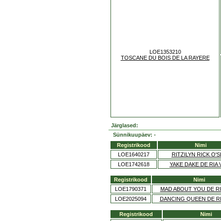
LOE1353210
TOSCANE DU BOIS DE LA RAYERE
Järglased:
Sünnikuupäev: -
Registrikood
Nimi
LOE1640217
RITZILYN RICK O'
LOE1742618
YAKE DAKE DE RIA 
Registrikood
Nimi
LOE1790371
MAD ABOUT YOU DE RI
LOE2025094
DANCING QUEEN DE RI
Registrikood
Nimi