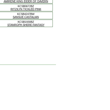
AMIRENE KING EIDER OF DAVERN
KCSB0672BZ
RITZILYN TICKLED PINK
KCSB4247BW
SANSUE CASTALIAN
KCSB1930BZ
STANROPH SHERE FANTASY