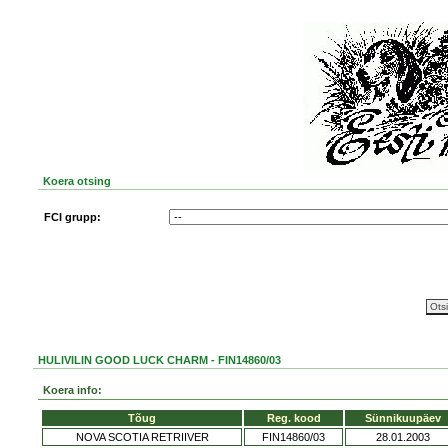
Koera otsing
FCI grupp:
HULIVILIN GOOD LUCK CHARM - FIN14860/03
Koera info:
Tõug
Reg. kood
Sünnikuupäev
NOVA SCOTIA RETRIIVER
FIN14860/03
28.01.2003