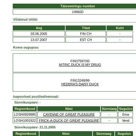
Tätoveeringu number
14860D
Võidetud tiitlid:
Aeg
Tiitel
Koht
03.06.2005
FIN CH
-
13.07.2007
EST CH
-
Koera sugupuu:
FIN37597/00
NITRIC DUCK IS MY DRUG
FIN13249/99
HEDERA'S DAISY DUCK
Isapoolsed poolõed/vennad:
Sünnikuupäev: -
Registrikood
Nimi
Sünniaeg
Sugulus
LOSH0929985
CAYENNE OF GREAT PLEASURE
-
Ema
LOSH1001922
FRICK-A-DUCK OF GREAT PLEASURE
-
Vend
Sünnikuupäev: 21.11.2005
Registrikood
Nimi
Sünniaeg
Sugulus