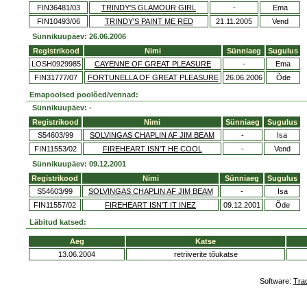
FIN36481/03
TRINDY'S GLAMOUR GIRL
-
Ema
FIN10493/06
TRINDY'S PAINT ME RED
21.11.2005
Vend
Sünnikuupäev: 26.06.2006
Registrikood
Nimi
Sünniaeg
Sugulus
LOSH0929985
CAYENNE OF GREAT PLEASURE
-
Ema
FIN31777/07
FORTUNELLA OF GREAT PLEASURE
26.06.2006
Õde
Emapoolsed poolõed/vennad:
Sünnikuupäev: -
Registrikood
Nimi
Sünniaeg
Sugulus
S54603/99
SOLVINGAS CHAPLIN AF JIM BEAM
-
Isa
FIN11553/02
FIREHEART ISN'T HE COOL
-
Vend
Sünnikuupäev: 09.12.2001
Registrikood
Nimi
Sünniaeg
Sugulus
S54603/99
SOLVINGAS CHAPLIN AF JIM BEAM
-
Isa
FIN11557/02
FIREHEART ISN'T IT INEZ
09.12.2001
Õde
Läbitud katsed:
Aeg
Katse
13.06.2004
retriiverite tõukatse
Software:
Tra