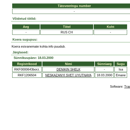
Tätoveeringu number
-
Võidetud tiitlid:
Aeg
Tiitel
Koht
-
RUS CH
-
Koera sugupuu:
Koera esivanemate kohta info puudub.
Järglased:
Sünnikuupäev: 18.03.2000
Registrikood
Nimi
Sünniaeg
Sugu
RKF0000643borz.
DENIKIN SHELK
-
Isa
RKF1206504
NESKAZANYI SVET UYUTNAYA
18.03.2000
Emane
Software:
Tra