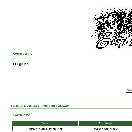
Koera otsing
FCI grupp:
GLAFIRA ZABAVA - RKF0000946borz.
Koera info:
Tõug
Reg. kood
VENE HURT- BORZOI
RKF0000946borz.