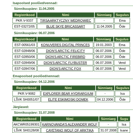
Isapoolsed poolõed/vennad:
Sünnikuupäev: 11.04.2005
Registrikood
Nimi
Sünniaeg
Sugulus
PKR.V-9337
TIRSA ARKTYCZNY WEDROWIEC
-
Ema
EST-03272/05
BLUE SKYE BRICASSART
11.04.2005
Õde
Sünnikuupäev: 06.07.2006
Registrikood
Nimi
Sünniaeg
Sugulus
EST-00561/03
KONUVERES DIGITAL PRINCES
19.01.2003
Ema
EST-02848/06
DION'S ARCTIC FELICITY
06.07.2006
Õde
EST-02850/06
DION'S ARCTIC FIREBIRD
06.07.2006
Õde
EST-02849/06
DION'S ARCTIC FLYBUSTER
06.07.2006
Vend
EST-02847/06
DION'S ARCTIC FOX
06.07.2006
Vend
Emapoolsed poolõed/vennad:
Sünnikuupäev: 04.12.2006
Registrikood
Nimi
Sünniaeg
Sugulus
PKR.V-9082
EXPLORER BEAR HYDRARGIUM
-
Isa
LŠVK SH0051/07
ELITE ESKIMOSKI DOMEK
04.12.2006
Õde
Järglased:
Sünnikuupäev: 31.07.2008
Registrikood
Nimi
Sünniaeg
Sugu
AKCWR05199301
KARNOVANDA'S ALEXANDER WOLF
-
Isa
LŠVK SH0128/08
CAYETANO WOLF OF ARKTIKA
31.07.2008
Isane