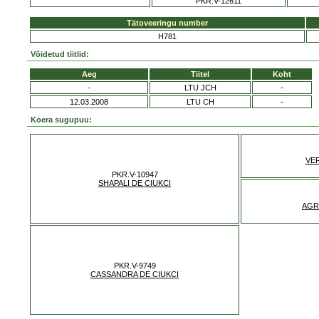
PKR.V-12611
Tätoveeringu number
H781
Võidetud tiitlid:
Aeg
Tiitel
Koht
-
LTU JCH
-
12.03.2008
LTU CH
-
Koera sugupuu:
VE
PKR.V-10947
SHAPALI DE CIUKCI
AGR
PKR.V-9749
CASSANDRA DE CIUKCI