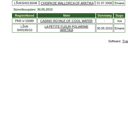
LŠVKSH0130/08
CHISPA DE MALLORCA OF ARKTIKA
31.07.2008
Emane
Sünnikuupäev: 30.05.2010
Registrikood
Nimi
Sünniaeg
Sugu
PKR.V-15089
CASINO ROYALE OF COOL WATER
-
Isa
LŠVK
LA PETITE FLEUR POLIARINE
30.05.2010
Emane
SH0195/10
ARKTIKA
Software:
Tra