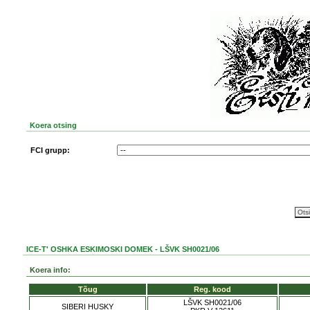
Koera otsing
FCI grupp:
ICE-T' OSHKA ESKIMOSKI DOMEK - LŠVK SH0021/06
Koera info:
Tõug
Reg. kood
LŠVK SH0021/06
SIBERI HUSKY