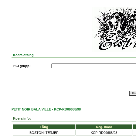
Koera otsing
FCI grupp:
PETIT NOIR BALA VILLE - KCP-RD09688/98
Koera info:
Tõug
Reg. kood
BOSTONI TERJER
KCP-RD09688/98