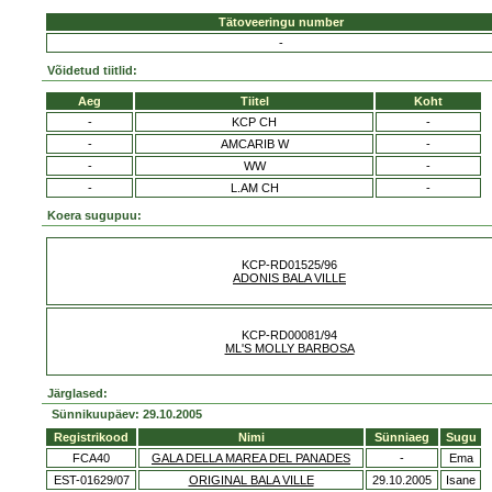
Tätoveeringu number
-
Võidetud tiitlid:
Aeg
Tiitel
Koht
-
KCP CH
-
-
AMCARIB W
-
-
WW
-
-
L.AM CH
-
Koera sugupuu:
KCP-RD01525/96
ADONIS BALA VILLE
KCP-RD00081/94
ML'S MOLLY BARBOSA
Järglased:
Sünnikuupäev: 29.10.2005
Registrikood
Nimi
Sünniaeg
Sugu
FCA40
GALA DELLA MAREA DEL PANADES
-
Ema
EST-01629/07
ORIGINAL BALA VILLE
29.10.2005
Isane