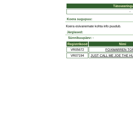
Tätoveering
-
Koera sugupuu:
Koera esivanemate kohta info puudub.
Järglased:
Sünnikuupäev: -
Registrikood
Nimi
VR05672
FOXWARREN TO
VR07194
JUST CALL ME JOE THE 