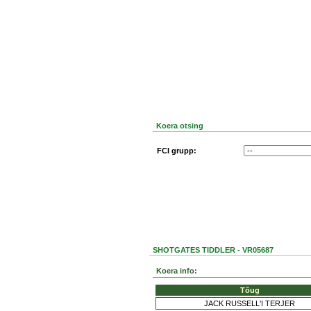
Koera otsing
FCI grupp:
SHOTGATES TIDDLER - VR05687
Koera info:
Tõug
JACK RUSSELL'I TERJER