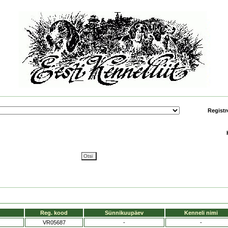
Registr
Reg. kood
Sünnikuupäev
Kenneli nimi
VR05687
-
-