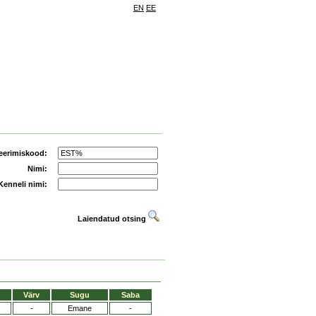
EN
EE
eerimiskood:
Nimi:
Kenneli nimi:
Laiendatud otsing
Värv
Sugu
Saba
-
Emane
-