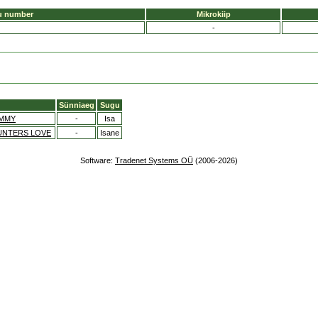
u number
Mikrokiip
-
Sünniaeg
Sugu
MMY
-
Isa
HUNTERS LOVE
-
Isane
Software:
Tradenet Systems OÜ
(2006-2026)