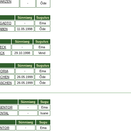
WARZEN
-
Õde
Sünniaeg
Sugulus
YGADTO
-
Ema
ABEN
11.05.1998
Õde
Sünniaeg
Sugulus
RECK
-
Ema
ECK
29.10.1998
Vend
Sünniaeg
Sugulus
TORIA
-
Ema
ßCHEN
26.05.1999
Õde
SSCHEN
26.05.1999
Õde
Sünniaeg
Sugu
SENTOR
-
Ema
ENTAL
-
Isane
Sünniaeg
Sugu
ENTOR
-
Ema