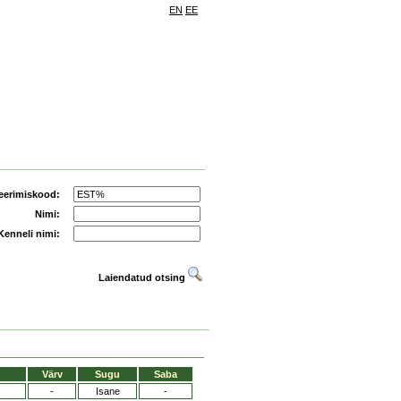
EN
EE
eerimiskood:
Nimi:
Kenneli nimi:
Laiendatud otsing
Värv
Sugu
Saba
-
Isane
-