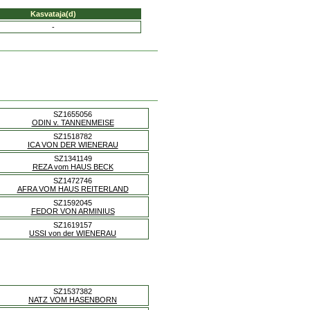
Kasvataja(d)
-
SZ1655056
ODIN v. TANNENMEISE
SZ1518782
ICA VON DER WIENERAU
SZ1341149
REZA vom HAUS BECK
SZ1472746
AFRA VOM HAUS REITERLAND
SZ1592045
FEDOR VON ARMINIUS
SZ1619157
USSI von der WIENERAU
SZ1537382
NATZ VOM HASENBORN