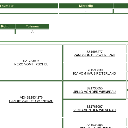
u number
Mikrokiip
-
Koht
Tulemus
-
A
SZ1696277
ZAMB VON DER WIENERAU
SZ1783907
NERO VOM HIRSCHEL
SZ1593830
ICA VOM HAUS REITERLAND
SZ1738055
JELLO VON DER WIENERAU
VDHSZ1834276
CANDIE VON DER WIENERAU
SZ1763097
VENJA VON DER WIENERAU
SZ1633408