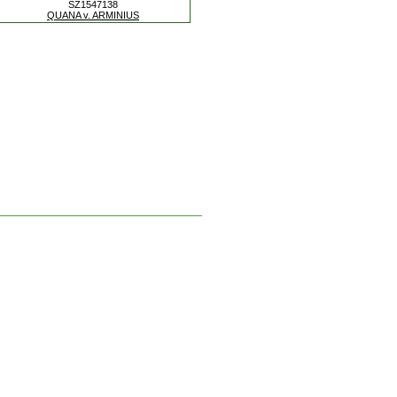
SZ1547138
QUANA v. ARMINIUS