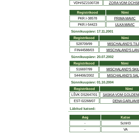
VDH/SZ2100728
ZORA VOM OCHS
Registrikood
Nimi
PKR.I-38578
PRIMA MAVIC
PKR.I-54423
ULKA MAVIC
Sünnikuupäev: 17.11.2001
Registrikood
Nimi
S28709/99
MISCHALAND'S TIL
FIN44588/03
MISCHALAND'S LAN
Sünnikuupäev: 20.07.2002
Registrikood
Nimi
S16697/99
MISCHALAND'S SKI
S44406/2002
MISCHALAND'S SAL
Sünnikuupäev: 01.10.2004
Registrikood
Nimi
LŠVK DS2647/01
SASKIA VOM GOLDEN
EST-02268/07
DENA GARLIAVI
Läbitud katsed:
Aeg
Katse
-
SchH3
-
VA