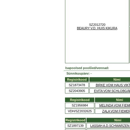
SZ2012720
BEAURY V.D. HUIS KIKURA
Isapoolsed poolõed/vennad:
Sünnikuupäev: -
Registrikood
Nimi
SZ1873478
BIRKE VOM HAUS VIK
SZ2043905
EVITA VOM SCHLOBGÄ
Registrikood
Nimi
SZ1956984
MELINDA VOM FIE
VDH/SZ2032625
ZALA VOM FIEME
Registrikood
Nimi
SZ1897139
LASSAH A.D.SCHWARZEN