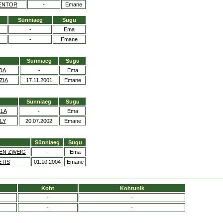
ENTOR
-
Emane
Sünniaeg
Sugu
-
Ema
-
Emane
Sünniaeg
Sugu
DA
-
Ema
ZIA
17.11.2001
Emane
Sünniaeg
Sugu
LLA
-
Ema
LY
20.07.2002
Emane
Sünniaeg
Sugu
EN ZWEIG
-
Ema
ETIS
01.10.2004
Emane
Koht
Kohtunik
-
-
-
-