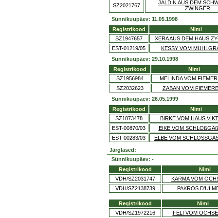
JALDIN AUS DEM SCH
SZ2021767
ZWINGER
Sünnikuupäev: 11.05.1998
Registrikood
Nimi
SZ1947657
XERA AUS DEM HAUS Z
EST-01219/05
KESSY VOM MUHLGR
Sünnikuupäev: 29.10.1998
Registrikood
Nimi
SZ1956984
MELINDA VOM FIEME
SZ2032623
ZABAN VOM FIEMER
Sünnikuupäev: 26.05.1999
Registrikood
Nimi
SZ1873478
BIRKE VOM HAUS VIK
EST-00870/03
EIKE VOM SCHLOßGÄ
EST-00283/03
ELBE VOM SCHLOSSGÄ
Järglased:
Sünnikuupäev: -
Registrikood
Nimi
VDH/SZ2031747
KARMA VOM OCH
VDH/SZ2138739
PAKROS D'ULM
Registrikood
Nimi
VDH/SZ1972216
FELI VOM OCHS