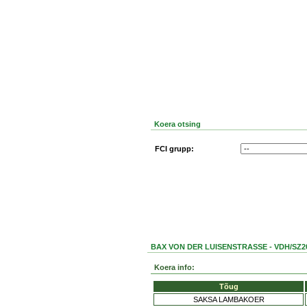
Koera otsing
FCI grupp:
BAX VON DER LUISENSTRASSE - VDH/SZ2
Koera info:
Tõug
SAKSA LAMBAKOER