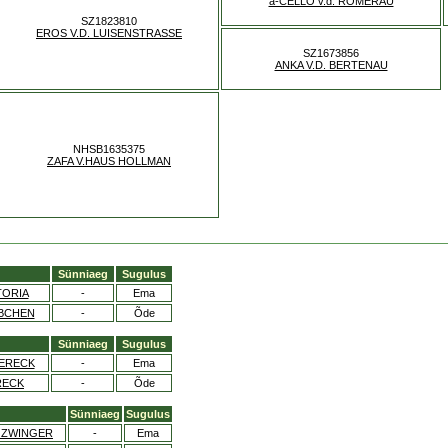
a-CELLO v.d. RÖMERAU
SZ1823810
EROS V.D. LUISENSTRASSE
SZ1673856
ANKA V.D. BERTENAU
NHSB1635375
ZAFA V.HAUS HOLLMAN
Sünniaeg
Sugulus
TORIA
-
Ema
BCHEN
-
Õde
Sünniaeg
Sugulus
MERECK
-
Ema
RECK
-
Õde
Sünniaeg
Sugulus
 ZWINGER
-
Ema