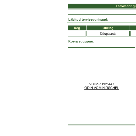
Tätoveering
-
Läbitud terviseuuringud:
Aeg
Uuring
-
Düsplaasia
Koera sugupuu:
VDH/SZ1925447
ODIN VOM HIRSCHEL