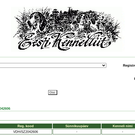
Registr
042606
Reg. kood
Sünnikuupäev
Kenneli nimi
VDH/SZ2042606
-
-