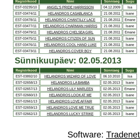
Registrikood
Nimi
Sünniaeg
Sugu
EST-03235/10
ANGEL'S PRIDE HARRISSON
04.12.2009
Isa
EST-03474/11
HELANDROS CASABLANCA
21.08.2011
Isane
EST-03478/11
HELANDROS CHANTILLY LACE
21.08.2011
Emane
EST-03477/11
HELANDROS CHARMIAN HARRIS
21.08.2011
Isane
EST-03479/11
HELANDROS CHELSEA GIRL
21.08.2011
Emane
EST-03475/11
HELANDROS CITIZEN OF SUN
21.08.2011
Isane
EST-03476/11
HELANDROS COOL HAND LUKE
21.08.2011
Isane
EST-03473/11
HELANDROS COVER BOY
21.08.2011
Isane
Sünnikuupäev: 02.05.2013
Registrikood
Nimi
Sünniaeg
Sugu
EST-03892/10
HELANDROS WIZARD OF LOVE
06.10.2010
Isa
EST-02658/13
HELANDROS LA BAMBA
02.05.2013
Isane
EST-02657/13
HELANDROS LILY MARLEEN
02.05.2013
Emane
EST-02660/13
HELANDROS LOOK AT ME
02.05.2013
Isane
EST-02661/13
HELANDROS LOVE AFFAIR
02.05.2013
Isane
EST-02659/13
HELANDROS LOVE ME TRUE
02.05.2013
Isane
EST-02662/13
HELANDROS LUCKY STRIKE
02.05.2013
Isane
Software:
Tradene