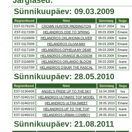
Järglased:
Sünnikuupäev: 09.03.2009
Registrikood
Nimi
Sünniaeg
Sugu
EST-01791/05
CROWN HUNTER PADDINGTON
30.07.2004
Isa
EST-01172/09
HELANDROS ODE TO SPRING
09.03.2009
Emane
EST-01169/09
HELANDROS OKLAHOMA OLIVER
09.03.2009
Isane
EST-01170/09
HELANDROS OLIVIA MAY
09.03.2009
Emane
EST-01171/09
HELANDROS OPHELIA MY DEAR
09.03.2009
Emane
EST-01173/09
HELANDROS ORANGE BLOSSOM
09.03.2009
Emane
EST-01168/09
HELANDROS ORLANDO BLOOM
09.03.2009
Isane
EST-01167/09
HELANDROS OSKAR THE RASCAL
09.03.2009
Isane
Sünnikuupäev: 28.05.2010
Registrikood
Nimi
Sünniaeg
Sugu
EST-01304/09
ANGEL'S PRIDE UP TO THE SKY
16.04.2008
Isa
EST-02461/10
HELANDROS ULTIMATE TOP MODEL
28.05.2010
Emane
EST-02462/10
HELANDROS ULTRA SWEET
28.05.2010
Emane
EST-02459/10
HELANDROS UP TO THE TOP
28.05.2010
Isane
EST-02460/10
HELANDROS URBAN COWBOY
28.05.2010
Isane
Sünnikuupäev: 21.08.2011