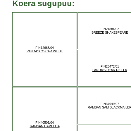
Koera sugupuu:
FIN21884/02
BREEZE SHAKESPEARE
FIN12665/04
PANDA'S OSCAR WILDE
FIN25472/01
PANDA'S DEAR DEILLA
FIN37949/97
RAMSAN SAM BLACKMAILE
FIN40505/04
RAMSAN CAMELLIA