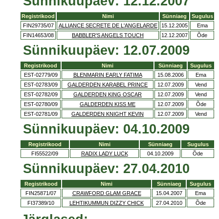
Sünnikuupäev: 12.12.2007
Registrikood
Nimi
Sünniaeg
Sugulus
FIN29735/07
ALLIANCE SECRETE DE L'ANGELARDE
15.12.2005
Ema
FIN14653/08
BABBLER'S ANGELS TOUCH
12.12.2007
Õde
Sünnikuupäev: 12.07.2009
Registrikood
Nimi
Sünniaeg
Sugulus
EST-02779/09
BLENMARIN EARLY FATIMA
15.08.2006
Ema
EST-02783/09
GALDERDEN KARABEL PRINCE
12.07.2009
Vend
EST-02782/09
GALDERDEN KING OSCAR
12.07.2009
Vend
EST-02780/09
GALDERDEN KISS ME
12.07.2009
Õde
EST-02781/09
GALDERDEN KNIGHT KEVIN
12.07.2009
Vend
Sünnikuupäev: 04.10.2009
Registrikood
Nimi
Sünniaeg
Sugulus
FI55522/09
RADIX LADY LUCK
04.10.2009
Õde
Sünnikuupäev: 27.04.2010
Registrikood
Nimi
Sünniaeg
Sugulus
FIN25871/07
CRAWFORD GLAM GRACE
15.04.2007
Ema
FI37389/10
LEHTIKUMMUN DIZZY CHICK
27.04.2010
Õde