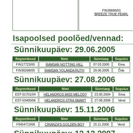
FIN28690/01
BREEZE TRUE PEARL
Isapoolsed poolõed/vennad:
Sünnikuupäev: 29.06.2005
Registrikood
Nimi
Sünniaeg
Sugulus
FIN17723/00
RAMSAN NOTTING HILL
07.03.2000
Ema
FIN36268/05
RAMSAN YOLANDA RUTH
29.06.2005
Õde
Sünnikuupäev: 27.08.2006
Registrikood
Nimi
Sünniaeg
Sugulus
EST-01701/04
HELANDROS MISS MELODY
23.05.2004
Ema
EST-03400/06
HELANDROS XTRA SMART
27.08.2006
Vend
Sünnikuupäev: 15.11.2006
Registrikood
Nimi
Sünniaeg
Sugulus
FIN54713/06
CRIANZA'S GOLDEN BOY
15.11.2006
Vend