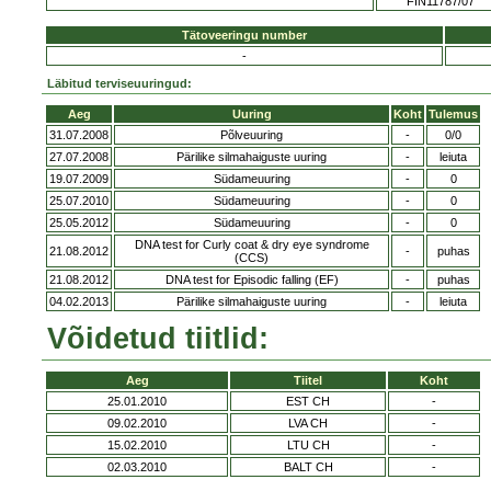
FIN11787/07
Tätoveeringu number
-
Läbitud terviseuuringud:
Aeg
Uuring
Koht
Tulemus
31.07.2008
Põlveuuring
-
0/0
27.07.2008
Pärilike silmahaiguste uuring
-
leiuta
19.07.2009
Südameuuring
-
0
25.07.2010
Südameuuring
-
0
25.05.2012
Südameuuring
-
0
DNA test for Curly coat & dry eye syndrome
21.08.2012
-
puhas
(CCS)
21.08.2012
DNA test for Episodic falling (EF)
-
puhas
04.02.2013
Pärilike silmahaiguste uuring
-
leiuta
Võidetud tiitlid:
Aeg
Tiitel
Koht
25.01.2010
EST CH
-
09.02.2010
LVA CH
-
15.02.2010
LTU CH
-
02.03.2010
BALT CH
-