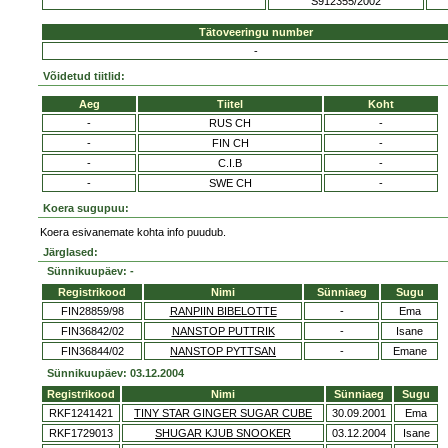
S912355/2002
Tätoveeringu number
-
Võidetud tiitlid:
Aeg
Tiitel
Koht
-
RUS CH
-
-
FIN CH
-
-
C.I.B
-
-
SWE CH
-
Koera sugupuu:
Koera esivanemate kohta info puudub.
Järglased:
Sünnikuupäev: -
Registrikood
Nimi
Sünniaeg
Sugu
FIN28859/98
RANPIIN BIBELOTTE
-
Ema
FIN36842/02
NANSTOP PUTTRIK
-
Isane
FIN36844/02
NANSTOP PYTTSAN
-
Emane
Sünnikuupäev: 03.12.2004
Registrikood
Nimi
Sünniaeg
Sugu
RKF1241421
TINY STAR GINGER SUGAR CUBE
30.09.2001
Ema
RKF1729013
SHUGAR KJUB SNOOKER
03.12.2004
Isane