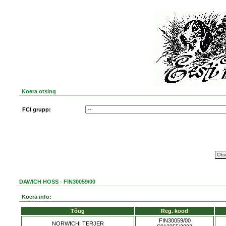
Koera otsing
FCI grupp:
DAWICH HOSS - FIN30059/00
Koera info:
Tõug
Reg. kood
FIN30059/00
NORWICHI TERJER