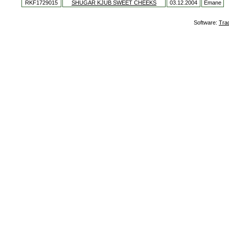
RKF1729015
SHUGAR KJUB SWEET CHEEKS
03.12.2004
Emane
Software:
Tra