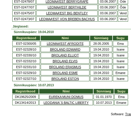
EST-02478/07
LEOMAA'EST BERRYGRAPE
03.06.2007
Õde
EST-02477/07
LEOMAA'EST BERTHILDE
03.06.2007
Õde
EST-02475/07
LEOMAA'EST BIG BENTLEY
03.06.2007
Vend
EST-02473/07
LEOMAA'EST VON BREBEN BACHUS
03.06.2007
Vend
Järglased:
Sünnikuupäev: 19.04.2010
Registrikood
Nimi
Sünniaeg
Sugu
EST-02300/05
LEOMAA'EST AFRODITE
28.05.2005
Ema
EST-02328/10
BROLAND EDWARD
19.04.2010
Isane
EST-02330/10
BROLAND ELLIOT
19.04.2010
Isane
EST-02332/10
BROLAND ELVIS
19.04.2010
Isane
EST-02331/10
BROLAND ERASMUS
19.04.2010
Isane
EST-02329/10
BROLAND ESME
19.04.2010
Emane
EST-02327/10
BROLAND ESTON
19.04.2010
Isane
Sünnikuupäev: 10.07.2013
Registrikood
Nimi
Sünniaeg
Sugu
DK19625/2009
EUREKA MUNI DOMUS
01.01.1970
Ema
DK13414/2013
LEODANIA`S BALTIC LIBERTY
10.07.2013
Emane
Software:
Tra