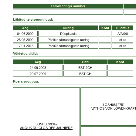
Tätoveeringu number
-
Läbitud terviseuuringud:
Aeg
Uuring
Koht
Tulemus
04.06.2009
Düsplaasia
-
A/A 0/0
25.05.2009
Pärilike silmahaiguste uuring
-
leiuta
17.01.2013
Pärilike silmahaiguste uuring
-
leiuta
Võidetud tiitlid:
Aeg
Tiitel
Koht
24.09.2008
EST JCH
-
20.07.2009
EST CH
-
Koera sugupuu:
LOSH0812751
VATHOS VON LÖWENKRAF
LOSH0899342
ANOUK DU CLOS DES JAUNIERE