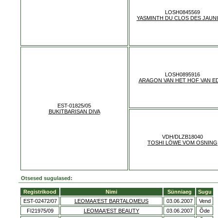
LOSH0845569
YASMINTH DU CLOS DES JAUN
LOSH0895916
ARAGON VAN HET HOF VAN E
EST-01825/05
BUKITBARISAN DIVA
VDH/DLZB18040
TOSHI LÖWE VOM OSNING
Otsesed sugulased:
Registrikood
Nimi
Sünniaeg
Sugu
EST-02472/07
LEOMAA'EST BARTALOMEUS
03.06.2007
Vend
FI21975/09
LEOMAA'EST BEAUTY
03.06.2007
Õde