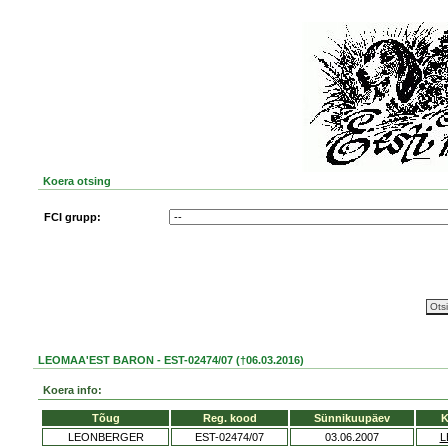
Koera otsing
FCI grupp:
LEOMAA'EST BARON - EST-02474/07 (†06.03.2016)
Koera info:
Tõug
Reg. kood
Sünnikuupäev
K
LEONBERGER
EST-02474/07
03.06.2007
L