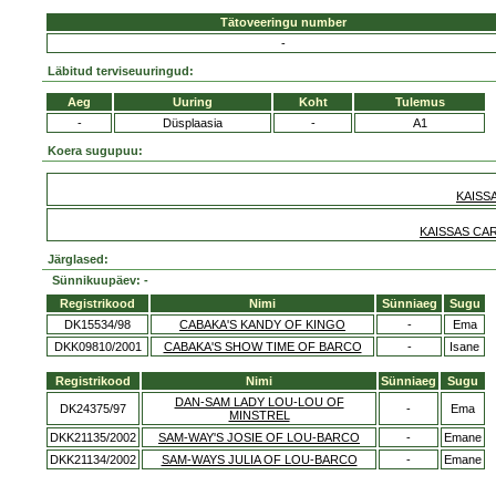
Tätoveeringu number
-
Läbitud terviseuuringud:
Aeg
Uuring
Koht
Tulemus
-
Düsplaasia
-
A1
Koera sugupuu:
KAISS
KAISSAS CA
Järglased:
Sünnikuupäev: -
Registrikood
Nimi
Sünniaeg
Sugu
DK15534/98
CABAKA'S KANDY OF KINGO
-
Ema
DKK09810/2001
CABAKA'S SHOW TIME OF BARCO
-
Isane
Registrikood
Nimi
Sünniaeg
Sugu
DAN-SAM LADY LOU-LOU OF
DK24375/97
-
Ema
MINSTREL
DKK21135/2002
SAM-WAY'S JOSIE OF LOU-BARCO
-
Emane
DKK21134/2002
SAM-WAYS JULIA OF LOU-BARCO
-
Emane