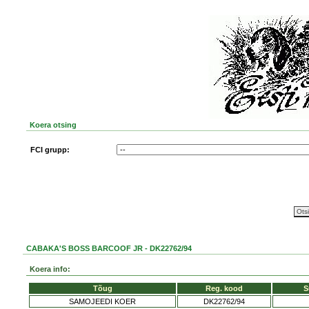
Koera otsing
FCI grupp:
CABAKA'S BOSS BARCOOF JR - DK22762/94
Koera info:
Tõug
Reg. kood
S
SAMOJEEDI KOER
DK22762/94