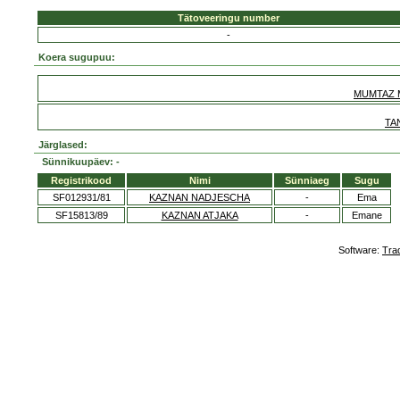
Tätoveeringu number
-
Koera sugupuu:
MUMTAZ 
TA
Järglased:
Sünnikuupäev: -
Registrikood
Nimi
Sünniaeg
Sugu
SF012931/81
KAZNAN NADJESCHA
-
Ema
SF15813/89
KAZNAN ATJAKA
-
Emane
Software:
Tra