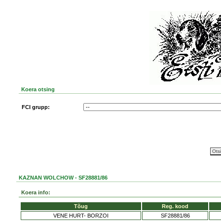
Koera otsing
FCI grupp:
KAZNAN WOLCHOW - SF28881/86
Koera info:
Tõug
Reg. kood
VENE HURT- BORZOI
SF28881/86