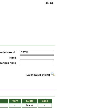
EN
EE
eerimiskood:
Nimi:
Kenneli nimi:
Laiendatud otsing
Värv
Sugu
Saba
-
Isane
-