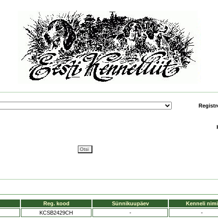
Registr
Reg. kood
Sünnikuupäev
Kenneli nimi
KCSB2429CH
-
-