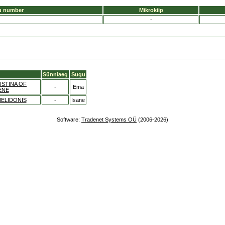
u number
Mikrokiip
-
Sünniaeg
Sugu
STINA OF
-
Ema
ENE
ELIDONIS
-
Isane
Software:
Tradenet Systems OÜ
(2006-2026)