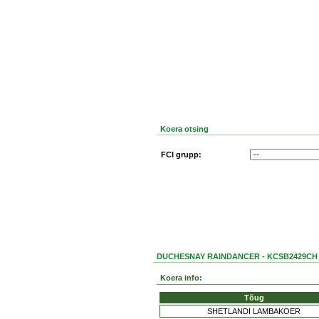
Koera otsing
FCI grupp:
DUCHESNAY RAINDANCER - KCSB2429CH
Koera info:
Tõug
SHETLANDI LAMBAKOER