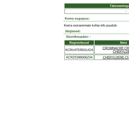
Tätoveering
-
Koera sugupuu:
Koera esivanemate kohta info puudub.
Järglased:
Sünnikuupäev: -
Registrikood
Nimi
CROWNACRE CRI
KCRU4753501UO4
CHERYLD
KCRZ5399006Z04
CHERYLDENE CH