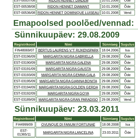
EST-00537/08
RIDON HENNET DIADEM
10.01.2008
Õde
EST-00538/08
RIDON HENNET DIAMANT
10.01.2008
Õde
EST-00536/08
RIDON HENNET DOMINIQUE LUISEAU
10.01.2008
Vend
Emapoolsed poolõed/vennad:
Sünnikuupäev: 29.08.2009
Registrikood
Nimi
Sünniaeg
Sugulus
FIN48069/07
BERTUS LAURENS V.'T RIJKENSPARK
18.04.2006
Isa
EST-03196/09
MARGARITA NIGRA GABRIELLA
29.08.2009
Õde
EST-03190/09
MARGARITA NIGRA GALENA
29.08.2009
Õde
EST-03191/09
MARGARITA NIGRA GAUSTA
29.08.2009
Õde
EST-03193/09
MARGARITA NIGRA GEMMA GALA
29.08.2009
Õde
EST-03195/09
MARGARITA NIGRA GIANNA BONITA
29.08.2009
Õde
EST-03194/09
MARGARITA NIGRA GOLDEN GERDA
29.08.2009
Õde
EST-03192/09
MARGARITA NIGRA GOYA
29.08.2009
Õde
EST-03189/09
MARGARITA NIGRA GRAN PARADISO
29.08.2009
Vend
Sünnikuupäev: 23.03.2011
Registrikood
Nimi
Sünniaeg
Sugulus
FI44999/09
OVUNQUE DI FANUM FORTUNAE
18.08.2008
Isa
EST-
MARGARITA NIGRA LANCELINA
23.03.2011
Õde
01365/11