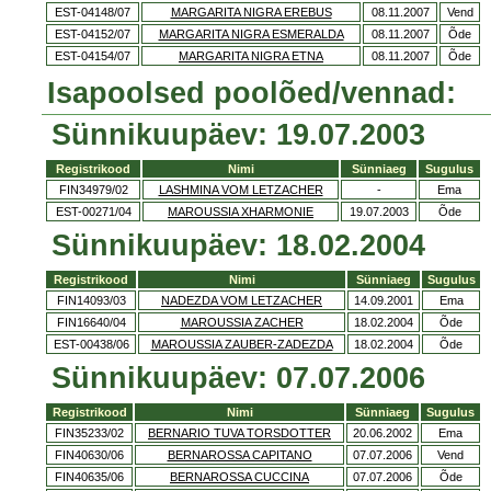
EST-04148/07
MARGARITA NIGRA EREBUS
08.11.2007
Vend
EST-04152/07
MARGARITA NIGRA ESMERALDA
08.11.2007
Õde
EST-04154/07
MARGARITA NIGRA ETNA
08.11.2007
Õde
Isapoolsed poolõed/vennad:
Sünnikuupäev: 19.07.2003
Registrikood
Nimi
Sünniaeg
Sugulus
FIN34979/02
LASHMINA VOM LETZACHER
-
Ema
EST-00271/04
MAROUSSIA XHARMONIE
19.07.2003
Õde
Sünnikuupäev: 18.02.2004
Registrikood
Nimi
Sünniaeg
Sugulus
FIN14093/03
NADEZDA VOM LETZACHER
14.09.2001
Ema
FIN16640/04
MAROUSSIA ZACHER
18.02.2004
Õde
EST-00438/06
MAROUSSIA ZAUBER-ZADEZDA
18.02.2004
Õde
Sünnikuupäev: 07.07.2006
Registrikood
Nimi
Sünniaeg
Sugulus
FIN35233/02
BERNARIO TUVA TORSDOTTER
20.06.2002
Ema
FIN40630/06
BERNAROSSA CAPITANO
07.07.2006
Vend
FIN40635/06
BERNAROSSA CUCCINA
07.07.2006
Õde