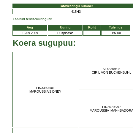
Tätoveeringu number
415H3
Läbitud terviseuuringud:
Aeg
Uuring
Koht
Tulemus
16.09.2009
Düsplaasia
-
B/A 1/0
Koera sugupuu:
SF43309/93
CIRIL VON BUCHENBÜHL
FIN33925/01
MAROUSSIA SIDNEY
FIN36706/97
MAROUSSIA IMAN-ISADOR