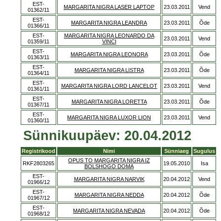
EST-
MARGARITA NIGRA LASER LAPTOP
23.03.2011
Vend
01362/11
EST-
MARGARITA NIGRA LEANDRA
23.03.2011
Õde
01366/11
EST-
MARGARITA NIGRA LEONARDO DA
23.03.2011
Vend
01359/11
VINCI
EST-
MARGARITA NIGRA LEONORA
23.03.2011
Õde
01363/11
EST-
MARGARITA NIGRA LISTRA
23.03.2011
Õde
01364/11
EST-
MARGARITA NIGRA LORD LANCELOT
23.03.2011
Vend
01361/11
EST-
MARGARITA NIGRA LORETTA
23.03.2011
Õde
01367/11
EST-
MARGARITA NIGRA LUXOR LION
23.03.2011
Vend
01360/11
Sünnikuupäev: 20.04.2012
Registrikood
Nimi
Sünniaeg
Sugulus
OPUS TO MARGARITA NIGRA IZ
RKF2803265
19.05.2010
Isa
BOLSHOGO DOMA
EST-
MARGARITA NIGRA NARVIK
20.04.2012
Vend
01966/12
EST-
MARGARITA NIGRA NEDDA
20.04.2012
Õde
01967/12
EST-
MARGARITA NIGRA NEVADA
20.04.2012
Õde
01968/12