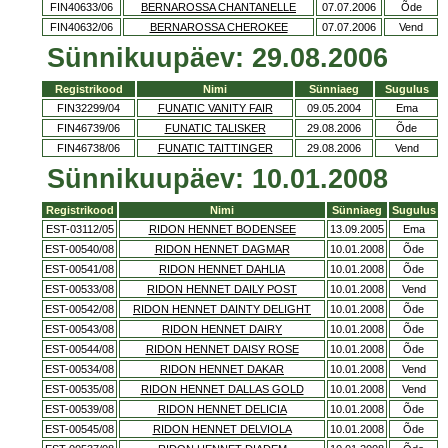
FIN40633/06
BERNAROSSA CHANTANELLE
07.07.2006
Õde
FIN40632/06
BERNAROSSA CHEROKEE
07.07.2006
Vend
Sünnikuupäev: 29.08.2006
Registrikood
Nimi
Sünniaeg
Sugulus
FIN32299/04
FUNATIC VANITY FAIR
09.05.2004
Ema
FIN46739/06
FUNATIC TALISKER
29.08.2006
Õde
FIN46738/06
FUNATIC TAITTINGER
29.08.2006
Vend
Sünnikuupäev: 10.01.2008
Registrikood
Nimi
Sünniaeg
Sugulus
EST-03112/05
RIDON HENNET BODENSEE
13.09.2005
Ema
EST-00540/08
RIDON HENNET DAGMAR
10.01.2008
Õde
EST-00541/08
RIDON HENNET DAHLIA
10.01.2008
Õde
EST-00533/08
RIDON HENNET DAILY POST
10.01.2008
Vend
EST-00542/08
RIDON HENNET DAINTY DELIGHT
10.01.2008
Õde
EST-00543/08
RIDON HENNET DAIRY
10.01.2008
Õde
EST-00544/08
RIDON HENNET DAISY ROSE
10.01.2008
Õde
EST-00534/08
RIDON HENNET DAKAR
10.01.2008
Vend
EST-00535/08
RIDON HENNET DALLAS GOLD
10.01.2008
Vend
EST-00539/08
RIDON HENNET DELICIA
10.01.2008
Õde
EST-00545/08
RIDON HENNET DELVIOLA
10.01.2008
Õde