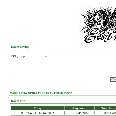
Koera otsing
FCI grupp:
MARGARITA NIGRA ELECTRA - EST-04153/07
Koera info:
Tõug
Reg. kood
Sünnikuup
BERNI ALPI KARJAKOER
EST-04153/07
08.11.20