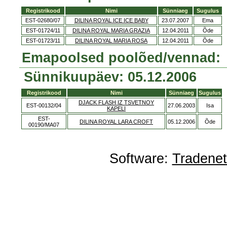
Registrikood
Nimi
Sünniaeg
Sugulus
EST-02680/07
DILINA ROYAL ICE ICE BABY
23.07.2007
Ema
EST-01724/11
DILINA ROYAL MARIA GRAZIA
12.04.2011
Õde
EST-01723/11
DILINA ROYAL MARIA ROSA
12.04.2011
Õde
Emapoolsed poolõed/vennad:
Sünnikuupäev: 05.12.2006
Registrikood
Nimi
Sünniaeg
Sugulus
DJACK FLASH IZ TSVETNOY
EST-00132/04
27.06.2003
Isa
KAPELI
EST-
DILINA ROYAL LARA CROFT
05.12.2006
Õde
00190/MA07
Software:
Tradene