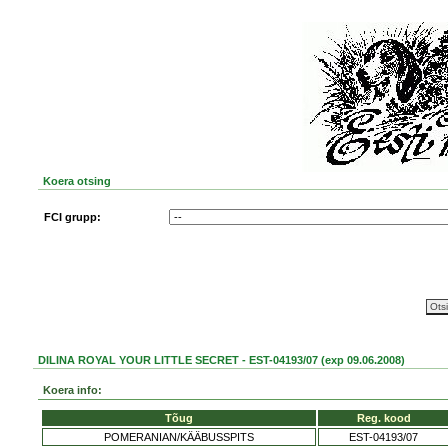
Koera otsing
FCI grupp:
DILINA ROYAL YOUR LITTLE SECRET - EST-04193/07 (exp 09.06.2008)
Koera info:
Tõug
Reg. kood
POMERANIAN/KÄÄBUSSPITS
EST-04193/07