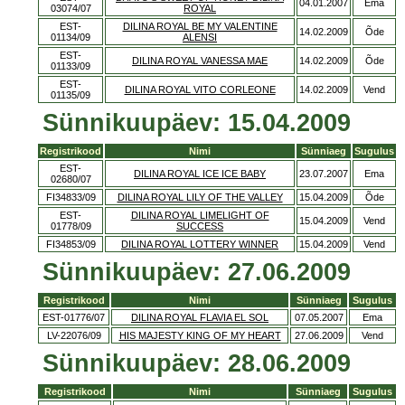
04.01.2007
Ema
03074/07
ROYAL
EST-
DILINA ROYAL BE MY VALENTINE
14.02.2009
Õde
01134/09
ALENSI
EST-
DILINA ROYAL VANESSA MAE
14.02.2009
Õde
01133/09
EST-
DILINA ROYAL VITO CORLEONE
14.02.2009
Vend
01135/09
Sünnikuupäev: 15.04.2009
Registrikood
Nimi
Sünniaeg
Sugulus
EST-
DILINA ROYAL ICE ICE BABY
23.07.2007
Ema
02680/07
FI34833/09
DILINA ROYAL LILY OF THE VALLEY
15.04.2009
Õde
EST-
DILINA ROYAL LIMELIGHT OF
15.04.2009
Vend
01778/09
SUCCESS
FI34853/09
DILINA ROYAL LOTTERY WINNER
15.04.2009
Vend
Sünnikuupäev: 27.06.2009
Registrikood
Nimi
Sünniaeg
Sugulus
EST-01776/07
DILINA ROYAL FLAVIA EL SOL
07.05.2007
Ema
LV-22076/09
HIS MAJESTY KING OF MY HEART
27.06.2009
Vend
Sünnikuupäev: 28.06.2009
Registrikood
Nimi
Sünniaeg
Sugulus