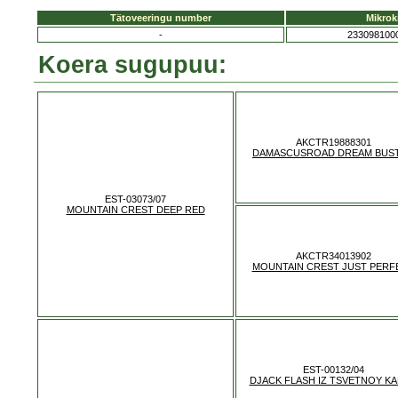
Tätoveeringu number
Mikrok
-
233098100
Koera sugupuu:
AKCTR19888301
DAMASCUSROAD DREAM BUS
EST-03073/07
MOUNTAIN CREST DEEP RED
AKCTR34013902
MOUNTAIN CREST JUST PERF
EST-00132/04
DJACK FLASH IZ TSVETNOY KA