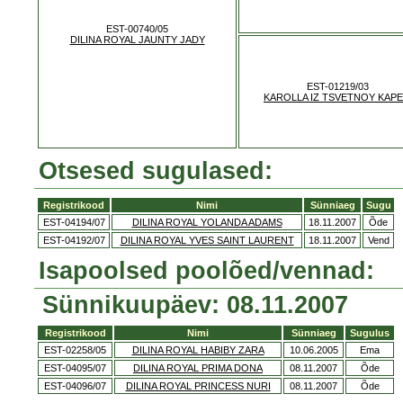
EST-00740/05
DILINA ROYAL JAUNTY JADY
EST-01219/03
KAROLLA IZ TSVETNOY KAPE
Otsesed sugulased:
Registrikood
Nimi
Sünniaeg
Sugu
EST-04194/07
DILINA ROYAL YOLANDA ADAMS
18.11.2007
Õde
EST-04192/07
DILINA ROYAL YVES SAINT LAURENT
18.11.2007
Vend
Isapoolsed poolõed/vennad:
Sünnikuupäev: 08.11.2007
Registrikood
Nimi
Sünniaeg
Sugulus
EST-02258/05
DILINA ROYAL HABIBY ZARA
10.06.2005
Ema
EST-04095/07
DILINA ROYAL PRIMA DONA
08.11.2007
Õde
EST-04096/07
DILINA ROYAL PRINCESS NURI
08.11.2007
Õde