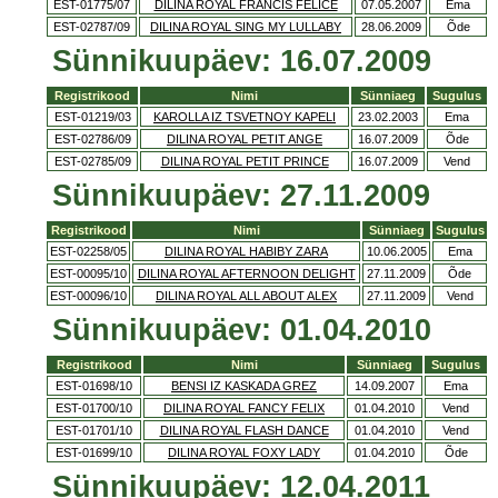
EST-01775/07
DILINA ROYAL FRANCIS FELICE
07.05.2007
Ema
EST-02787/09
DILINA ROYAL SING MY LULLABY
28.06.2009
Õde
Sünnikuupäev: 16.07.2009
Registrikood
Nimi
Sünniaeg
Sugulus
EST-01219/03
KAROLLA IZ TSVETNOY KAPELI
23.02.2003
Ema
EST-02786/09
DILINA ROYAL PETIT ANGE
16.07.2009
Õde
EST-02785/09
DILINA ROYAL PETIT PRINCE
16.07.2009
Vend
Sünnikuupäev: 27.11.2009
Registrikood
Nimi
Sünniaeg
Sugulus
EST-02258/05
DILINA ROYAL HABIBY ZARA
10.06.2005
Ema
EST-00095/10
DILINA ROYAL AFTERNOON DELIGHT
27.11.2009
Õde
EST-00096/10
DILINA ROYAL ALL ABOUT ALEX
27.11.2009
Vend
Sünnikuupäev: 01.04.2010
Registrikood
Nimi
Sünniaeg
Sugulus
EST-01698/10
BENSI IZ KASKADA GREZ
14.09.2007
Ema
EST-01700/10
DILINA ROYAL FANCY FELIX
01.04.2010
Vend
EST-01701/10
DILINA ROYAL FLASH DANCE
01.04.2010
Vend
EST-01699/10
DILINA ROYAL FOXY LADY
01.04.2010
Õde
Sünnikuupäev: 12.04.2011