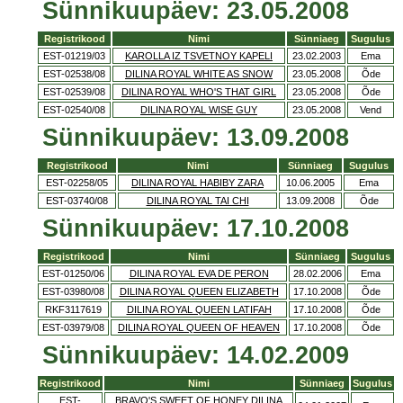
Sünnikuupäev: 23.05.2008
Registrikood
Nimi
Sünniaeg
Sugulus
EST-01219/03
KAROLLA IZ TSVETNOY KAPELI
23.02.2003
Ema
EST-02538/08
DILINA ROYAL WHITE AS SNOW
23.05.2008
Õde
EST-02539/08
DILINA ROYAL WHO'S THAT GIRL
23.05.2008
Õde
EST-02540/08
DILINA ROYAL WISE GUY
23.05.2008
Vend
Sünnikuupäev: 13.09.2008
Registrikood
Nimi
Sünniaeg
Sugulus
EST-02258/05
DILINA ROYAL HABIBY ZARA
10.06.2005
Ema
EST-03740/08
DILINA ROYAL TAI CHI
13.09.2008
Õde
Sünnikuupäev: 17.10.2008
Registrikood
Nimi
Sünniaeg
Sugulus
EST-01250/06
DILINA ROYAL EVA DE PERON
28.02.2006
Ema
EST-03980/08
DILINA ROYAL QUEEN ELIZABETH
17.10.2008
Õde
RKF3117619
DILINA ROYAL QUEEN LATIFAH
17.10.2008
Õde
EST-03979/08
DILINA ROYAL QUEEN OF HEAVEN
17.10.2008
Õde
Sünnikuupäev: 14.02.2009
Registrikood
Nimi
Sünniaeg
Sugulus
EST-
BRAVO'S SWEET OF HONEY DILINA