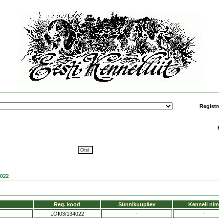
Registr
022
Reg. kood
Sünnikuupäev
Kenneli nim
LOI03/134022
-
-