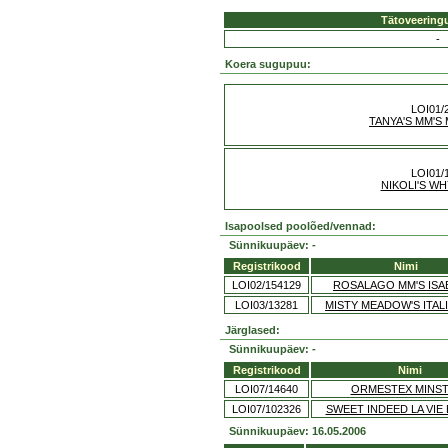
Tätoveering
-
Koera sugupuu:
LOI01/
TANYA'S MM'
LOI01/
NIKOLI'S W
Isapoolsed poolõed/vennad:
Sünnikuupäev: -
Registrikood
Nimi
LOI02/154129
ROSALAGO MM'S ISA
LOI03/13281
MISTY MEADOW'S ITAL
Järglased:
Sünnikuupäev: -
Registrikood
Nimi
LOI07/14640
ORMESTEX MINS
LOI07/102326
SWEET INDEED LA VIE
Sünnikuupäev: 16.05.2006