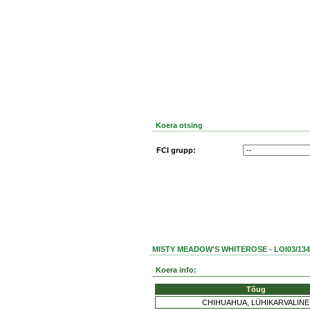
Koera otsing
FCI grupp:
MISTY MEADOW'S WHITEROSE - LOI03/134
Koera info:
Tõug
CHIHUAHUA, LÜHIKARVALINE