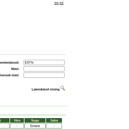
EN
EE
eerimiskood:
Nimi:
Kenneli nimi:
Laiendatud otsing
i
Värv
Sugu
Saba
-
Emane
-