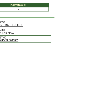
Kasvataja(d)
-
3030
IENT MASTERPIECE
6884
K THE HALL
97/00
OUD 'N' SMOKE