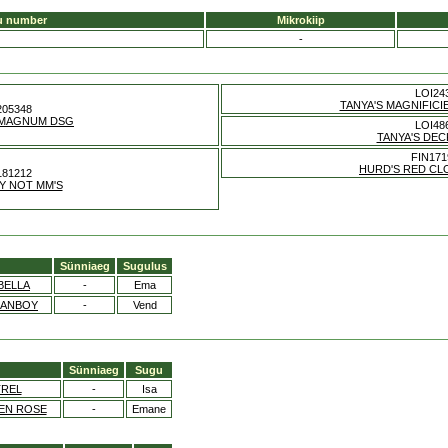
u number
Mikrokiip
-
LOI24
TANYA'S MAGNIFIC
205348
S MAGNUM DSG
LOI48
TANYA'S DEC
FIN171
HURD'S RED CL
181212
HY NOT MM'S
Sünniaeg
Sugulus
BELLA
-
Ema
IANBOY
-
Vend
Sünniaeg
Sugu
TREL
-
Isa
 EN ROSE
-
Emane