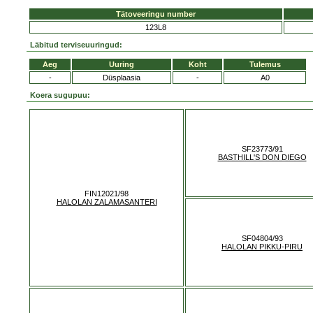
Tätoveeringu number
123L8
Läbitud terviseuuringud:
Aeg
Uuring
Koht
Tulemus
-
Düsplaasia
-
A0
Koera sugupuu:
SF23773/91
BASTHILL'S DON DIEGO
FIN12021/98
HALOLAN ZALAMASANTERI
SF04804/93
HALOLAN PIKKU-PIRU