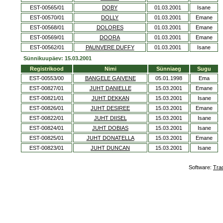
EST-00565/01
DOBY
01.03.2001
Isane
EST-00570/01
DOLLY
01.03.2001
Emane
EST-00568/01
DOLORES
01.03.2001
Emane
EST-00569/01
DOORA
01.03.2001
Emane
EST-00562/01
PAUNVERE DUFFY
01.03.2001
Isane
Sünnikuupäev: 15.03.2001
Registrikood
Nimi
Sünniaeg
Sugu
EST-00553/00
BANGELE GAIVENE
05.01.1998
Ema
EST-00827/01
JUHT DANIELLE
15.03.2001
Emane
EST-00821/01
JUHT DEKKAN
15.03.2001
Isane
EST-00826/01
JUHT DESIREE
15.03.2001
Emane
EST-00822/01
JUHT DIISEL
15.03.2001
Isane
EST-00824/01
JUHT DOBIAS
15.03.2001
Isane
EST-00825/01
JUHT DONATELLA
15.03.2001
Emane
EST-00823/01
JUHT DUNCAN
15.03.2001
Isane
Software:
Tra