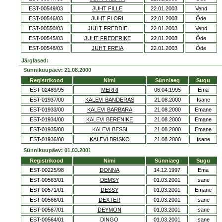
EST-00549/03
JUHT FILLE
22.01.2003
Vend
EST-00546/03
JUHT FLORI
22.01.2003
Õde
EST-00550/03
JUHT FREDDIE
22.01.2003
Vend
EST-00545/03
JUHT FREDERIKE
22.01.2003
Õde
EST-00548/03
JUHT FREIA
22.01.2003
Õde
Järglased:
Sünnikuupäev: 21.08.2000
Registrikood
Nimi
Sünniaeg
Sugu
EST-02489/95
MERRI
06.04.1995
Ema
EST-01937/00
KALEVI BANDERAS
21.08.2000
Isane
EST-01933/00
KALEVI BARBARA
21.08.2000
Emane
EST-01934/00
KALEVI BERENIKE
21.08.2000
Emane
EST-01935/00
KALEVI BESSI
21.08.2000
Emane
EST-01936/00
KALEVI BRISKO
21.08.2000
Isane
Sünnikuupäev: 01.03.2001
Registrikood
Nimi
Sünniaeg
Sugu
EST-00225/98
DONNA
14.12.1997
Ema
EST-00563/01
DEMSY
01.03.2001
Isane
EST-00571/01
DESSY
01.03.2001
Emane
EST-00566/01
DEXTER
01.03.2001
Isane
EST-00567/01
DEYMON
01.03.2001
Isane
EST-00564/01
DINGO
01.03.2001
Isane