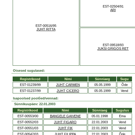
EST-02504/91
ARI
EST-00516/95
JUHT RITTA
EST-09518/93
JUKSI GRIGOS RET
Otsesed sugulased:
Registrikood
Nimi
Sünniaeg
Sugu
EST-01239/99
JUHT CARMEN
05.05.1999
Õde
EST-01237/99
JUHT CICERO
05.05.1999
Vend
Isapoolsed poolõed/vennad:
Sünnikuupäev: 22.01.2003
Registrikood
Nimi
Sünniaeg
Sugulus
EST-00553/00
BANGELE GAIVENE
05.01.1998
Ema
EST-00552/03
JUHT FIGARO
22.01.2003
Vend
EST-00551/03
JUHT FIK
22.01.2003
Vend
EST-00547/03
JUHT FILIPPA
22.01.2003
Õde