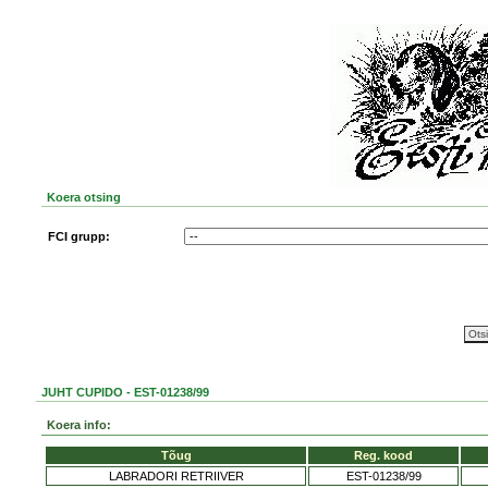
Koera otsing
FCI grupp:
JUHT CUPIDO - EST-01238/99
Koera info:
Tõug
Reg. kood
LABRADORI RETRIIVER
EST-01238/99