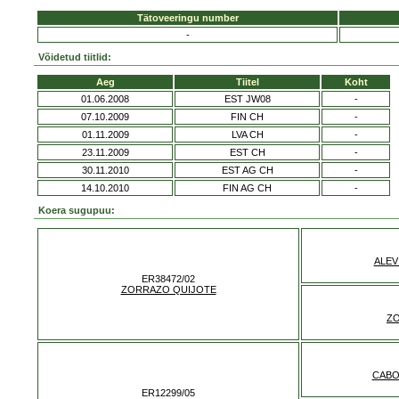
Tätoveeringu number
-
Võidetud tiitlid:
Aeg
Tiitel
Koht
01.06.2008
EST JW08
-
07.10.2009
FIN CH
-
01.11.2009
LVA CH
-
23.11.2009
EST CH
-
30.11.2010
EST AG CH
-
14.10.2010
FIN AG CH
-
Koera sugupuu:
ALEV
ER38472/02
ZORRAZO QUIJOTE
Z
CABO
ER12299/05