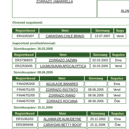
ZORRAZO JABARRELLA
ALJA
Otsesed sugulased:
Registrikood
Nimi
Sünniaeg
Sugu
ER41053/07
CARAYDAN CHILE BRAVO
13.07.2007
Vend
Isapoolsed poolõed/vennad:
Sünnikuupäev: 26.03.2005
Registrikood
Nimi
Sünniaeg
Sugulus
ER37369/03
ZORRAZO JAZMIN
02.03.2003
Ema
ER22530/05
LUUMUSUKAN APOCALYPTICA
26.03.2005
Vend
Sünnikuupäev: 08.06.2005
Registrikood
Nimi
Sünniaeg
Sugulus
FIN42953/05
AGUILA DE BANARES
-
Ema
FIN46751/05
ZORRAZO RIOTINTO
08.06.2005
Vend
FIN46752/05
ZORRAZO RIANO
08.06.2005
Vend
FIN46757/05
ZORRAZO ROCIANA
08.06.2005
Õde
Sünnikuupäev: 15.11.2006
Registrikood
Nimi
Sünniaeg
Sugulus
ER31062/03
ALJAIMA DE ALMUDEYNE
20.12.2002
Ema
ER53849/06
CARAYDAN BETTY BOOP
15.11.2006
Õde