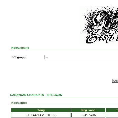
Koera otsing
FCI grupp:
CARAYDAN CHARAPITA - ER41052/07
Koera info:
Tõug
Reg. kood
HISPAANIA VEEKOER
ER41052/07