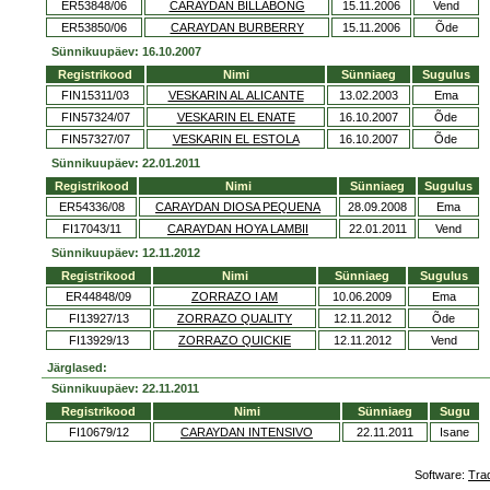
ER53848/06
CARAYDAN BILLABONG
15.11.2006
Vend
ER53850/06
CARAYDAN BURBERRY
15.11.2006
Õde
Sünnikuupäev: 16.10.2007
Registrikood
Nimi
Sünniaeg
Sugulus
FIN15311/03
VESKARIN AL ALICANTE
13.02.2003
Ema
FIN57324/07
VESKARIN EL ENATE
16.10.2007
Õde
FIN57327/07
VESKARIN EL ESTOLA
16.10.2007
Õde
Sünnikuupäev: 22.01.2011
Registrikood
Nimi
Sünniaeg
Sugulus
ER54336/08
CARAYDAN DIOSA PEQUENA
28.09.2008
Ema
FI17043/11
CARAYDAN HOYA LAMBII
22.01.2011
Vend
Sünnikuupäev: 12.11.2012
Registrikood
Nimi
Sünniaeg
Sugulus
ER44848/09
ZORRAZO I AM
10.06.2009
Ema
FI13927/13
ZORRAZO QUALITY
12.11.2012
Õde
FI13929/13
ZORRAZO QUICKIE
12.11.2012
Vend
Järglased:
Sünnikuupäev: 22.11.2011
Registrikood
Nimi
Sünniaeg
Sugu
FI10679/12
CARAYDAN INTENSIVO
22.11.2011
Isane
Software:
Tra