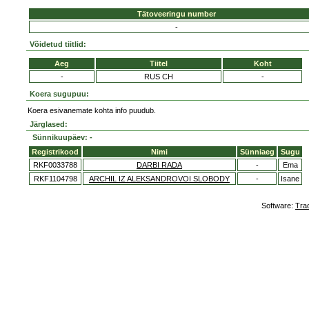
Tätoveeringu number
-
Võidetud tiitlid:
Aeg
Tiitel
Koht
-
RUS CH
-
Koera sugupuu:
Koera esivanemate kohta info puudub.
Järglased:
Sünnikuupäev: -
Registrikood
Nimi
Sünniaeg
Sugu
RKF0033788
DARBI RADA
-
Ema
RKF1104798
ARCHIL IZ ALEKSANDROVOI SLOBODY
-
Isane
Software:
Tra