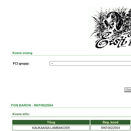
Koera otsing
FCI grupp:
FON BARON - RKF0022554
Koera info:
Tõug
Reg. kood
KAUKAASIA LAMBAKOER
RKF0022554