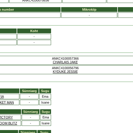
ANKC4100075836
u number
Mikrokiip
-
Koht
-
-
ANKC4100057366
CHARLAIS JAKE
ANKC4100056796
KYDUKE JESSIE
Sünniaeg
Sugu
IA
-
Ema
KET MAN
-
Isane
Sünniaeg
Sugu
VICTORY
-
Ema
OOM BLITZ
-
Isane
Sünniaeg
Sugu