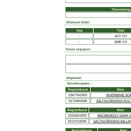
Tätoveering
-
Võidetud tiitlid:
Aeg
Tiitel
-
AUT CH
-
SWE CH
Koera sugupuu:
Järglased:
Sünnikuupäev: -
Registrikood
Nimi
S36776/2003
INVERBRAE SOF
S17348/2006
SALTISGÅRDENS ROC
Registrikood
Nimi
S32566/2003
MACBRAEDLY DARK 
S51372/2005
SALTISGÅRDENS BALLR
Registrikood
Nimi