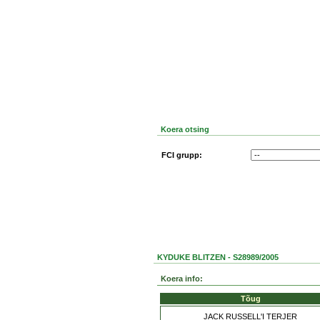
Koera otsing
FCI grupp:
KYDUKE BLITZEN - S28989/2005
Koera info:
Tõug
JACK RUSSELL'I TERJER