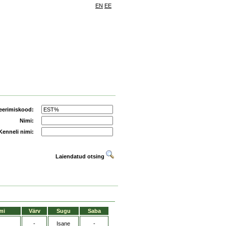
EN
EE
eerimiskood:
Nimi:
Kenneli nimi:
Laiendatud otsing
mi
Värv
Sugu
Saba
-
Isane
-