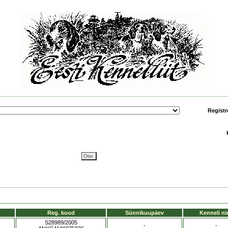
Registr
Reg. kood
Sünnikuupäev
Kenneli ni
S28989/2005
-
-