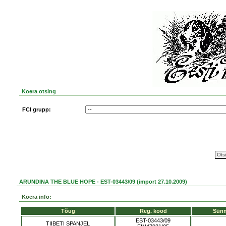
Koera otsing
FCI grupp:
ARUNDINA THE BLUE HOPE - EST-03443/09 (import 27.10.2009)
Koera info:
Tõug
Reg. kood
Sünn
EST-03443/09
TIIBETI SPANJEL