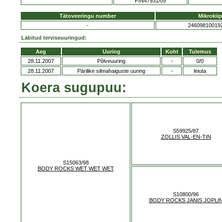
FIN47931/05
Tätoveeringu number
Mikrokiip
-
24609810019
Läbitud terviseuuringud:
Aeg
Uuring
Koht
Tulemus
28.11.2007
Põlveuuring
-
0/0
28.11.2007
Pärilike silmahaiguste uuring
-
leiuta
Koera sugupuu:
S59925/87
ZOLLIS VAL-EN-TIN
S15063/98
BODY ROCKS WET WET WET
S10800/96
BODY ROCKS JANIS JOPLI