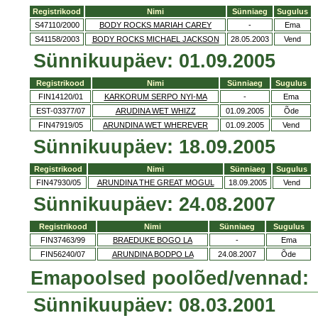
Registrikood
Nimi
Sünniaeg
Sugulus
S47110/2000
BODY ROCKS MARIAH CAREY
-
Ema
S41158/2003
BODY ROCKS MICHAEL JACKSON
28.05.2003
Vend
Sünnikuupäev: 01.09.2005
Registrikood
Nimi
Sünniaeg
Sugulus
FIN14120/01
KARKORUM SERPO NYI-MA
-
Ema
EST-03377/07
ARUDINA WET WHIZZ
01.09.2005
Õde
FIN47919/05
ARUNDINA WET WHEREVER
01.09.2005
Vend
Sünnikuupäev: 18.09.2005
Registrikood
Nimi
Sünniaeg
Sugulus
FIN47930/05
ARUNDINA THE GREAT MOGUL
18.09.2005
Vend
Sünnikuupäev: 24.08.2007
Registrikood
Nimi
Sünniaeg
Sugulus
FIN37463/99
BRAEDUKE BOGO LA
-
Ema
FIN56240/07
ARUNDINA BODPO LA
24.08.2007
Õde
Emapoolsed poolõed/vennad:
Sünnikuupäev: 08.03.2001