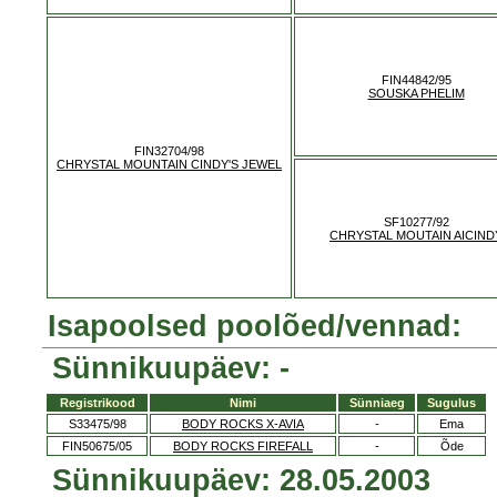
FIN44842/95
SOUSKA PHELIM
FIN32704/98
CHRYSTAL MOUNTAIN CINDY'S JEWEL
SF10277/92
CHRYSTAL MOUTAIN AICIND
Isapoolsed poolõed/vennad:
Sünnikuupäev: -
Registrikood
Nimi
Sünniaeg
Sugulus
S33475/98
BODY ROCKS X-AVIA
-
Ema
FIN50675/05
BODY ROCKS FIREFALL
-
Õde
Sünnikuupäev: 28.05.2003