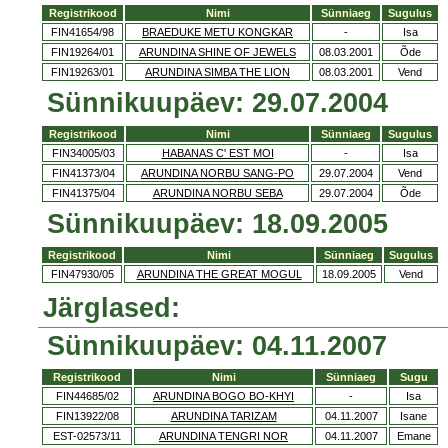
Registrikood
Nimi
Sünniaeg
Sugulus
FIN41654/98
BRAEDUKE METU KONGKAR
-
Isa
FIN19264/01
ARUNDINA SHINE OF JEWELS
08.03.2001
Õde
FIN19263/01
ARUNDINA SIMBA THE LION
08.03.2001
Vend
Sünnikuupäev: 29.07.2004
Registrikood
Nimi
Sünniaeg
Sugulus
FIN34005/03
HABANAS C' EST MOI
-
Isa
FIN41373/04
ARUNDINA NORBU SANG-PO
29.07.2004
Vend
FIN41375/04
ARUNDINA NORBU SEBA
29.07.2004
Õde
Sünnikuupäev: 18.09.2005
Registrikood
Nimi
Sünniaeg
Sugulus
FIN47930/05
ARUNDINA THE GREAT MOGUL
18.09.2005
Vend
Järglased:
Sünnikuupäev: 04.11.2007
Registrikood
Nimi
Sünniaeg
Sugu
FIN44685/02
ARUNDINA BOGO BO-KHYI
-
Isa
FIN13922/08
ARUNDINA TARIZAM
04.11.2007
Isane
EST-02573/11
ARUNDINA TENGRI NOR
04.11.2007
Emane