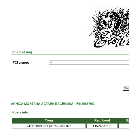
Koera otsing
FCI grupp:
ARNICA MONTANA ACTAEA RACEMOSA - FIN26637/02
Koera info:
Tõug
Reg. kood
S
CHIHUAHUA, LÜHIKARVALINE
FIN26637/02