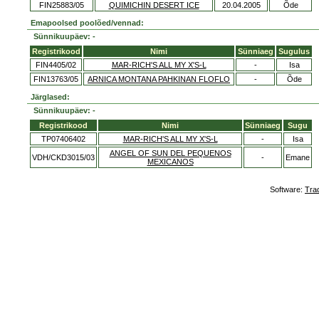
FIN25883/05
QUIMICHIN DESERT ICE
20.04.2005
Õde
Emapoolsed poolõed/vennad:
Sünnikuupäev: -
Registrikood
Nimi
Sünniaeg
Sugulus
FIN4405/02
MAR-RICH'S ALL MY X'S-L
-
Isa
FIN13763/05
ARNICA MONTANA PAHKINAN FLOFLO
-
Õde
Järglased:
Sünnikuupäev: -
Registrikood
Nimi
Sünniaeg
Sugu
TP07406402
MAR-RICH'S ALL MY X'S-L
-
Isa
ANGEL OF SUN DEL PEQUENOS
VDH/CKD3015/03
-
Emane
MEXICANOS
Software:
Tra