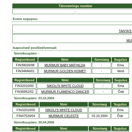
Tätoveeringu number
-
Koera sugupuu:
TANYA'
MU
Isapoolsed poolõed/vennad:
Sünnikuupäev: -
Registrikood
Nimi
Sünniaeg
Sugulus
FIN39026/98
MURMUR BABY MATHILDA
-
Ema
FIN34846/01
MURMUR GOLDEN KISMET
-
Vend
Registrikood
Nimi
Sünniaeg
Sugulus
FIN32010/00
NIKOLI'S WHITE CLOUD
-
Ema
FIN36952/02
MURMUR FLAMENCO DANCER
-
Õde
Sünnikuupäev: 03.10.2004
Registrikood
Nimi
Sünniaeg
Sugulus
FIN32010/00
NIKOLI'S WHITE CLOUD
-
Ema
FIN47534/04
MURMUR CELESTE
03.10.2004
Õde
Sünnikuupäev: 20.04.2005
Registrikood
Nimi
Sünniaeg
Sugulus