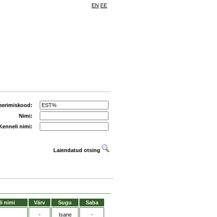
EN
EE
eerimiskood:
Nimi:
Kenneli nimi:
Laiendatud otsing
i nimi
Värv
Sugu
Saba
-
Isane
-