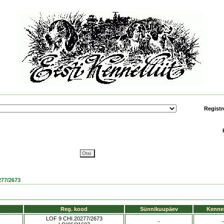
Registr
77/2673
Reg. kood
Sünnikuupäev
Kennel
LOF 9 CHI.20277/2673
-
-