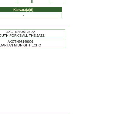
Kasvataja(d)
-
AKCTN853512/022
OUTH FORK'S ALL THE JAZZ
AKCTN98149001
DARTAN MIDNIGHT ECHO