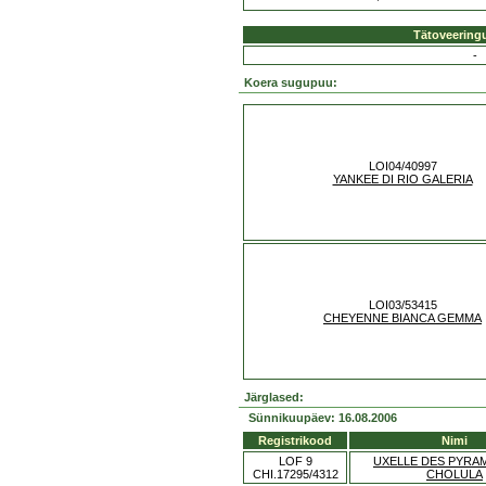
Tätoveering
-
Koera sugupuu:
LOI04/40997
YANKEE DI RIO GALERIA
LOI03/53415
CHEYENNE BIANCA GEMMA
Järglased:
Sünnikuupäev: 16.08.2006
Registrikood
Nimi
LOF 9
UXELLE DES PYRA
CHI.17295/4312
CHOLULA