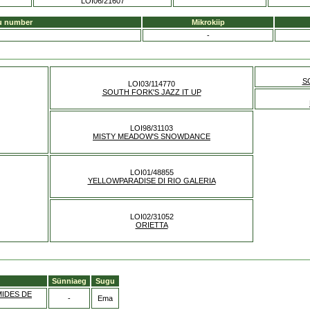
LOI06/21607
u number
Mikrokiip
-
S
LOI03/114770
SOUTH FORK'S JAZZ IT UP
LOI98/31103
MISTY MEADOW'S SNOWDANCE
LOI01/48855
YELLOWPARADISE DI RIO GALERIA
LOI02/31052
ORIETTA
Sünniaeg
Sugu
MIDES DE
-
Ema