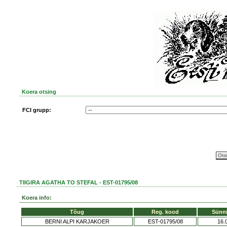
Koera otsing
FCI grupp:
TIIGIRA AGATHA TO STEFAL - EST-01795/08
Koera info:
Tõug
Reg. kood
Sünn
BERNI ALPI KARJAKOER
EST-01795/08
16.