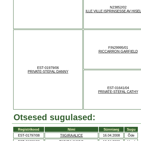
N23852/02
ILLE VILLE ISPRINSESSE AV HIS
FIN29995/01
RICCARRON GARFIELD
EST-01979/06
PRIVATE-STEFAL DANNY
EST-01641/04
PRIVATE-STEFAL CATHY
Otsesed sugulased:
Registrikood
Nimi
Sünniaeg
Sugu
EST-01797/08
TIIGIRA ALICE
16.04.2008
Õde