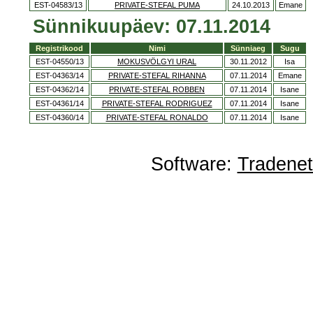
EST-04583/13
PRIVATE-STEFAL PUMA
24.10.2013
Emane
Sünnikuupäev: 07.11.2014
Registrikood
Nimi
Sünniaeg
Sugu
EST-04550/13
MOKUSVÖLGYI URAL
30.11.2012
Isa
EST-04363/14
PRIVATE-STEFAL RIHANNA
07.11.2014
Emane
EST-04362/14
PRIVATE-STEFAL ROBBEN
07.11.2014
Isane
EST-04361/14
PRIVATE-STEFAL RODRIGUEZ
07.11.2014
Isane
EST-04360/14
PRIVATE-STEFAL RONALDO
07.11.2014
Isane
Software:
Tradene