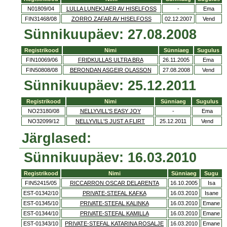
N01809/04
LULLA LUNEKJAER AV HISELFOSS
-
Ema
FIN31468/08
ZORRO ZAFAR AV HISELFOSS
02.12.2007
Vend
Sünnikuupäev: 27.08.2008
Registrikood
Nimi
Sünniaeg
Sugulus
FIN10069/06
FRIDKULLAS ULTRA BRA
26.11.2005
Ema
FIN50808/08
BERONDAN ASGEIR OLASSON
27.08.2008
Vend
Sünnikuupäev: 25.12.2011
Registrikood
Nimi
Sünniaeg
Sugulus
NO23180/08
NELLYVILL'S EASY JOY
-
Ema
NO32099/12
NELLYVILL'S JUST A FLIRT
25.12.2011
Vend
Järglased:
Sünnikuupäev: 16.03.2010
Registrikood
Nimi
Sünniaeg
Sugu
FIN52415/05
RICCARRON OSCAR DELARENTA
16.10.2005
Isa
EST-01342/10
PRIVATE-STEFAL KAFKA
16.03.2010
Isane
EST-01345/10
PRIVATE-STEFAL KALINKA
16.03.2010
Emane
EST-01344/10
PRIVATE-STEFAL KAMILLA
16.03.2010
Emane
EST-01343/10
PRIVATE-STEFAL KATARINA ROSALJE
16.03.2010
Emane