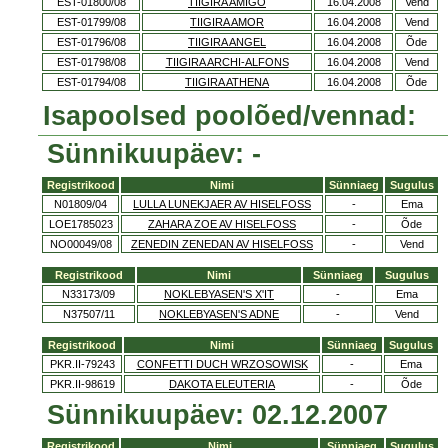
EST-01800/08
TIIGIRA AMIGO
16.04.2008
Vend
EST-01799/08
TIIGIRA AMOR
16.04.2008
Vend
EST-01796/08
TIIGIRA ANGEL
16.04.2008
Õde
EST-01798/08
TIIGIRA ARCHI-ALFONS
16.04.2008
Vend
EST-01794/08
TIIGIRA ATHENA
16.04.2008
Õde
Isapoolsed poolõed/vennad:
Sünnikuupäev: -
Registrikood
Nimi
Sünniaeg
Sugulus
N01809/04
LULLA LUNEKJAER AV HISELFOSS
-
Ema
LOE1785023
ZAHARA ZOE AV HISELFOSS
-
Õde
NO00049/08
ZENEDIN ZENEDAN AV HISELFOSS
-
Vend
Registrikood
Nimi
Sünniaeg
Sugulus
N33173/09
NOKLEBYASEN'S X'IT
-
Ema
N37507/11
NOKLEBYASEN'S ADNE
-
Vend
Registrikood
Nimi
Sünniaeg
Sugulus
PKR.II-79243
CONFETTI DUCH WRZOSOWISK
-
Ema
PKR.II-98619
DAKOTA ELEUTERIA
-
Õde
Sünnikuupäev: 02.12.2007
Registrikood
Nimi
Sünniaeg
Sugulus