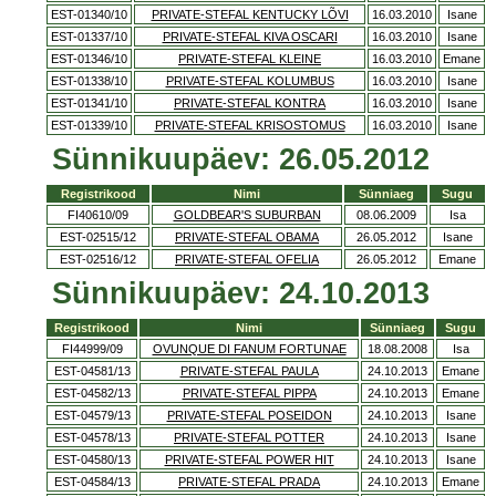
EST-01340/10
PRIVATE-STEFAL KENTUCKY LÕVI
16.03.2010
Isane
EST-01337/10
PRIVATE-STEFAL KIVA OSCARI
16.03.2010
Isane
EST-01346/10
PRIVATE-STEFAL KLEINE
16.03.2010
Emane
EST-01338/10
PRIVATE-STEFAL KOLUMBUS
16.03.2010
Isane
EST-01341/10
PRIVATE-STEFAL KONTRA
16.03.2010
Isane
EST-01339/10
PRIVATE-STEFAL KRISOSTOMUS
16.03.2010
Isane
Sünnikuupäev: 26.05.2012
Registrikood
Nimi
Sünniaeg
Sugu
FI40610/09
GOLDBEAR'S SUBURBAN
08.06.2009
Isa
EST-02515/12
PRIVATE-STEFAL OBAMA
26.05.2012
Isane
EST-02516/12
PRIVATE-STEFAL OFELIA
26.05.2012
Emane
Sünnikuupäev: 24.10.2013
Registrikood
Nimi
Sünniaeg
Sugu
FI44999/09
OVUNQUE DI FANUM FORTUNAE
18.08.2008
Isa
EST-04581/13
PRIVATE-STEFAL PAULA
24.10.2013
Emane
EST-04582/13
PRIVATE-STEFAL PIPPA
24.10.2013
Emane
EST-04579/13
PRIVATE-STEFAL POSEIDON
24.10.2013
Isane
EST-04578/13
PRIVATE-STEFAL POTTER
24.10.2013
Isane
EST-04580/13
PRIVATE-STEFAL POWER HIT
24.10.2013
Isane
EST-04584/13
PRIVATE-STEFAL PRADA
24.10.2013
Emane