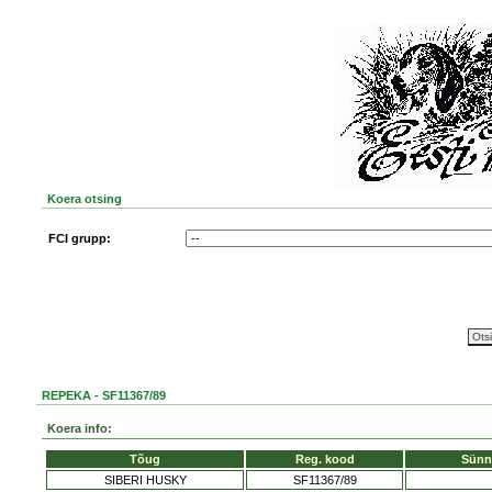
Koera otsing
FCI grupp:
REPEKA - SF11367/89
Koera info:
Tõug
Reg. kood
Sünn
SIBERI HUSKY
SF11367/89