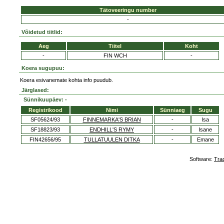
Tätoveeringu number
-
Võidetud tiitlid:
Aeg
Tiitel
Koht
-
FIN WCH
-
Koera sugupuu:
Koera esivanemate kohta info puudub.
Järglased:
Sünnikuupäev: -
Registrikood
Nimi
Sünniaeg
Sugu
SF05624/93
FINNEMARKA'S BRIAN
-
Isa
SF18823/93
ENDHILL'S RYMY
-
Isane
FIN42656/95
TULLATUULEN DITKA
-
Emane
Software:
Tra