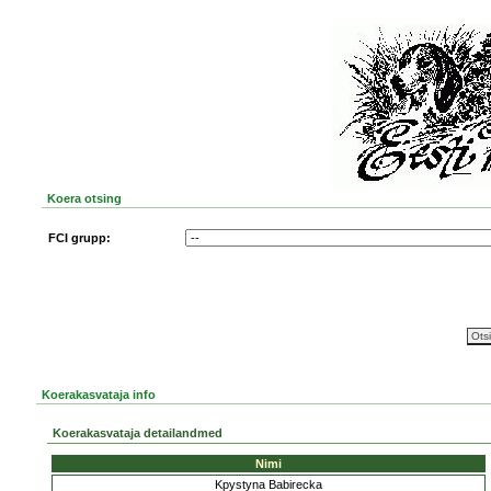
Koera otsing
FCI grupp:
Koerakasvataja info
Koerakasvataja detailandmed
Nimi
Kpystyna Babirecka