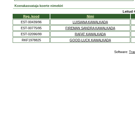
Koerakasvataja koerte nimekiri
Leitud 
Reg. kood
Nimi
EST-00439/96
LUISIANA KAWALKADA
EST-00775/95
FIREMAN SANDRA KAWALKADA
EST-02096/99
RAFAT KAWALKADA
RKF1978825
GOOD-LUCK KAWALKADA
Software:
Tra