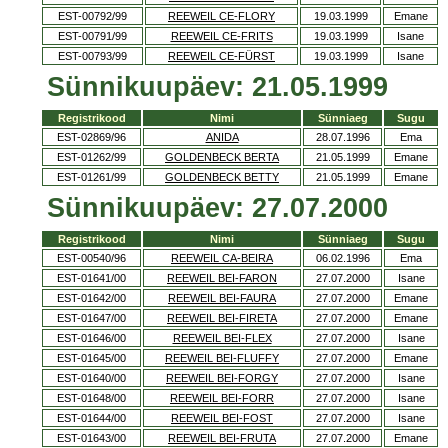
EST-00792/99
REEWEIL CE-FLORY
19.03.1999
Emane
EST-00791/99
REEWEIL CE-FRITS
19.03.1999
Isane
EST-00793/99
REEWEIL CE-FÜRST
19.03.1999
Isane
Sünnikuupäev: 21.05.1999
Registrikood
Nimi
Sünniaeg
Sugu
EST-02869/96
ANIDA
28.07.1996
Ema
EST-01262/99
GOLDENBECK BERTA
21.05.1999
Emane
EST-01261/99
GOLDENBECK BETTY
21.05.1999
Emane
Sünnikuupäev: 27.07.2000
Registrikood
Nimi
Sünniaeg
Sugu
EST-00540/96
REEWEIL CA-BEIRA
06.02.1996
Ema
EST-01641/00
REEWEIL BEI-FARON
27.07.2000
Isane
EST-01642/00
REEWEIL BEI-FAURA
27.07.2000
Emane
EST-01647/00
REEWEIL BEI-FIRETA
27.07.2000
Emane
EST-01646/00
REEWEIL BEI-FLEX
27.07.2000
Isane
EST-01645/00
REEWEIL BEI-FLUFFY
27.07.2000
Emane
EST-01640/00
REEWEIL BEI-FORGY
27.07.2000
Isane
EST-01648/00
REEWEIL BEI-FORR
27.07.2000
Isane
EST-01644/00
REEWEIL BEI-FOST
27.07.2000
Isane
EST-01643/00
REEWEIL BEI-FRUTA
27.07.2000
Emane