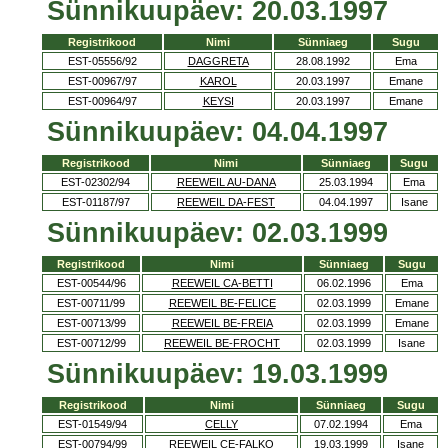
Sünnikuupäev: 20.03.1997
Registrikood
Nimi
Sünniaeg
Sugu
EST-05556/92
DAGGRETA
28.08.1992
Ema
EST-00967/97
KAROL
20.03.1997
Emane
EST-00964/97
KEYSI
20.03.1997
Emane
Sünnikuupäev: 04.04.1997
Registrikood
Nimi
Sünniaeg
Sugu
EST-02302/94
REEWEIL AU-DANA
25.03.1994
Ema
EST-01187/97
REEWEIL DA-FEST
04.04.1997
Isane
Sünnikuupäev: 02.03.1999
Registrikood
Nimi
Sünniaeg
Sugu
EST-00544/96
REEWEIL CA-BETTI
06.02.1996
Ema
EST-00711/99
REEWEIL BE-FELICE
02.03.1999
Emane
EST-00713/99
REEWEIL BE-FREIA
02.03.1999
Emane
EST-00712/99
REEWEIL BE-FROCHT
02.03.1999
Isane
Sünnikuupäev: 19.03.1999
Registrikood
Nimi
Sünniaeg
Sugu
EST-01549/94
CELLY
07.02.1994
Ema
EST-00794/99
REEWEIL CE-FALKO
19.03.1999
Isane