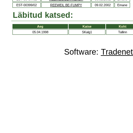
EST-00399/02
REEWEIL BE-FUMPY
09.02.2002
Emane
Läbitud katsed:
Aeg
Katse
Koht
05.04.1998
SKalg1
Tallinn
Software:
Tradene