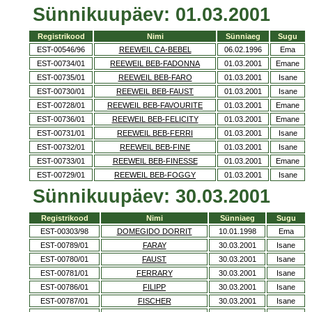
Sünnikuupäev: 01.03.2001
Registrikood
Nimi
Sünniaeg
Sugu
EST-00546/96
REEWEIL CA-BEBEL
06.02.1996
Ema
EST-00734/01
REEWEIL BEB-FADONNA
01.03.2001
Emane
EST-00735/01
REEWEIL BEB-FARO
01.03.2001
Isane
EST-00730/01
REEWEIL BEB-FAUST
01.03.2001
Isane
EST-00728/01
REEWEIL BEB-FAVOURITE
01.03.2001
Emane
EST-00736/01
REEWEIL BEB-FELICITY
01.03.2001
Emane
EST-00731/01
REEWEIL BEB-FERRI
01.03.2001
Isane
EST-00732/01
REEWEIL BEB-FINE
01.03.2001
Isane
EST-00733/01
REEWEIL BEB-FINESSE
01.03.2001
Emane
EST-00729/01
REEWEIL BEB-FOGGY
01.03.2001
Isane
Sünnikuupäev: 30.03.2001
Registrikood
Nimi
Sünniaeg
Sugu
EST-00303/98
DOMEGIDO DORRIT
10.01.1998
Ema
EST-00789/01
FARAY
30.03.2001
Isane
EST-00780/01
FAUST
30.03.2001
Isane
EST-00781/01
FERRARY
30.03.2001
Isane
EST-00786/01
FILIPP
30.03.2001
Isane
EST-00787/01
FISCHER
30.03.2001
Isane