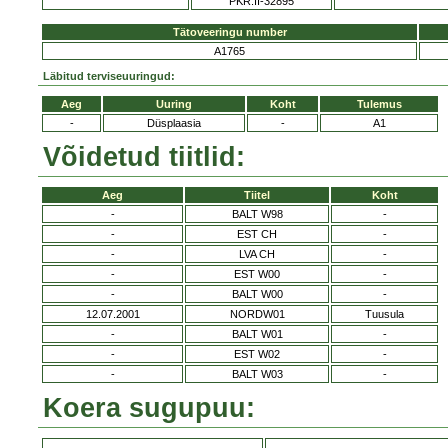
PKR.II-32895
Tätoveeringu number
A1765
Läbitud terviseuuringud:
Aeg
Uuring
Koht
Tulemus
-
Düsplaasia
-
A1
Võidetud tiitlid:
Aeg
Tiitel
Koht
-
BALT W98
-
-
EST CH
-
-
LVA CH
-
-
EST W00
-
-
BALT W00
-
12.07.2001
NORDW01
Tuusula
-
BALT W01
-
-
EST W02
-
-
BALT W03
-
Koera sugupuu: