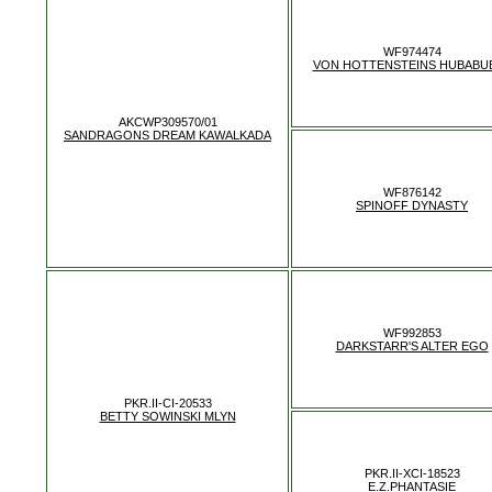
WF974474
VON HOTTENSTEINS HUBABU
AKCWP309570/01
SANDRAGONS DREAM KAWALKADA
WF876142
SPINOFF DYNASTY
WF992853
DARKSTARR'S ALTER EGO
PKR.II-CI-20533
BETTY SOWINSKI MLYN
PKR.II-XCI-18523
E.Z.PHANTASIE