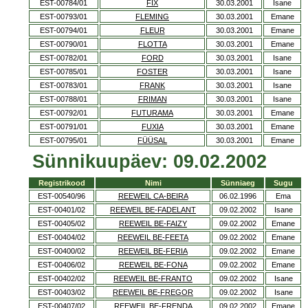
EST-00784/01
FIX
30.03.2001
Isane
EST-00793/01
FLEMING
30.03.2001
Emane
EST-00794/01
FLEUR
30.03.2001
Emane
EST-00790/01
FLOTTA
30.03.2001
Emane
EST-00782/01
FORD
30.03.2001
Isane
EST-00785/01
FOSTER
30.03.2001
Isane
EST-00783/01
FRANK
30.03.2001
Isane
EST-00788/01
FRIMAN
30.03.2001
Isane
EST-00792/01
FUTURAMA
30.03.2001
Emane
EST-00791/01
FUXIA
30.03.2001
Emane
EST-00795/01
FÜÜSAL
30.03.2001
Emane
Sünnikuupäev: 09.02.2002
Registrikood
Nimi
Sünniaeg
Sugu
EST-00540/96
REEWEIL CA-BEIRA
06.02.1996
Ema
EST-00401/02
REEWEIL BE-FADELANT
09.02.2002
Isane
EST-00405/02
REEWEIL BE-FAIZY
09.02.2002
Emane
EST-00404/02
REEWEIL BE-FEETA
09.02.2002
Emane
EST-00400/02
REEWEIL BE-FERIA
09.02.2002
Emane
EST-00406/02
REEWEIL BE-FONA
09.02.2002
Emane
EST-00402/02
REEWEIL BE-FRANTO
09.02.2002
Isane
EST-00403/02
REEWEIL BE-FREGOR
09.02.2002
Isane
EST-00407/02
REEWEIL BE-FRENDA
09.02.2002
Emane