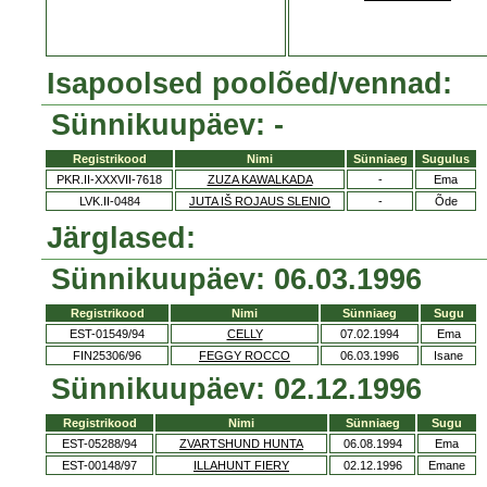
Isapoolsed poolõed/vennad:
Sünnikuupäev: -
Registrikood
Nimi
Sünniaeg
Sugulus
PKR.II-XXXVII-7618
ZUZA KAWALKADA
-
Ema
LVK.II-0484
JUTA IŠ ROJAUS SLENIO
-
Õde
Järglased:
Sünnikuupäev: 06.03.1996
Registrikood
Nimi
Sünniaeg
Sugu
EST-01549/94
CELLY
07.02.1994
Ema
FIN25306/96
FEGGY ROCCO
06.03.1996
Isane
Sünnikuupäev: 02.12.1996
Registrikood
Nimi
Sünniaeg
Sugu
EST-05288/94
ZVARTSHUND HUNTA
06.08.1994
Ema
EST-00148/97
ILLAHUNT FIERY
02.12.1996
Emane