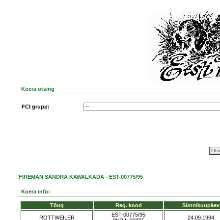
Koera otsing
FCI grupp:
FIREMAN SANDRA KAWALKADA - EST-00775/95
Koera info:
Tõug
Reg. kood
Sünnikuupäev
EST-00775/95
ROTTWEILER
24.09.1994