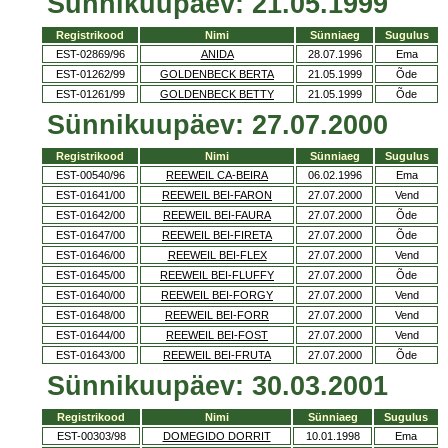
Sünnikuupäev: 21.05.1999
Registrikood
Nimi
Sünniaeg
Sugulus
EST-02869/96
ANIDA
28.07.1996
Ema
EST-01262/99
GOLDENBECK BERTA
21.05.1999
Õde
EST-01261/99
GOLDENBECK BETTY
21.05.1999
Õde
Sünnikuupäev: 27.07.2000
Registrikood
Nimi
Sünniaeg
Sugulus
EST-00540/96
REEWEIL CA-BEIRA
06.02.1996
Ema
EST-01641/00
REEWEIL BEI-FARON
27.07.2000
Vend
EST-01642/00
REEWEIL BEI-FAURA
27.07.2000
Õde
EST-01647/00
REEWEIL BEI-FIRETA
27.07.2000
Õde
EST-01646/00
REEWEIL BEI-FLEX
27.07.2000
Vend
EST-01645/00
REEWEIL BEI-FLUFFY
27.07.2000
Õde
EST-01640/00
REEWEIL BEI-FORGY
27.07.2000
Vend
EST-01648/00
REEWEIL BEI-FORR
27.07.2000
Vend
EST-01644/00
REEWEIL BEI-FOST
27.07.2000
Vend
EST-01643/00
REEWEIL BEI-FRUTA
27.07.2000
Õde
Sünnikuupäev: 30.03.2001
Registrikood
Nimi
Sünniaeg
Sugulus
EST-00303/98
DOMEGIDO DORRIT
10.01.1998
Ema