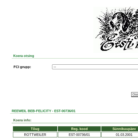
Koera otsing
FCI grupp:
REEWEIL BEB-FELICITY - EST-00736/01
Koera info:
Tõug
Reg. kood
Sünnikuupäev
ROTTWEILER
EST-00736/01
01.03.2001