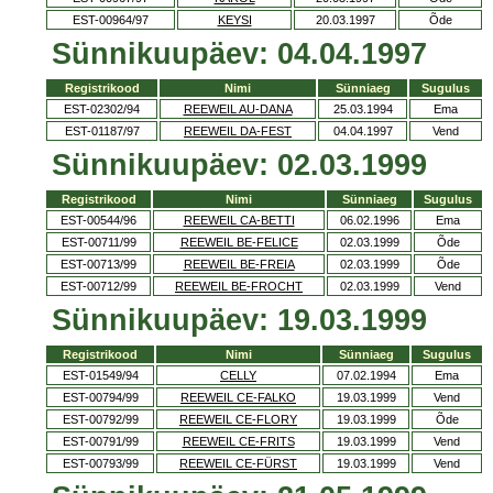
EST-00964/97
KEYSI
20.03.1997
Õde
Sünnikuupäev: 04.04.1997
Registrikood
Nimi
Sünniaeg
Sugulus
EST-02302/94
REEWEIL AU-DANA
25.03.1994
Ema
EST-01187/97
REEWEIL DA-FEST
04.04.1997
Vend
Sünnikuupäev: 02.03.1999
Registrikood
Nimi
Sünniaeg
Sugulus
EST-00544/96
REEWEIL CA-BETTI
06.02.1996
Ema
EST-00711/99
REEWEIL BE-FELICE
02.03.1999
Õde
EST-00713/99
REEWEIL BE-FREIA
02.03.1999
Õde
EST-00712/99
REEWEIL BE-FROCHT
02.03.1999
Vend
Sünnikuupäev: 19.03.1999
Registrikood
Nimi
Sünniaeg
Sugulus
EST-01549/94
CELLY
07.02.1994
Ema
EST-00794/99
REEWEIL CE-FALKO
19.03.1999
Vend
EST-00792/99
REEWEIL CE-FLORY
19.03.1999
Õde
EST-00791/99
REEWEIL CE-FRITS
19.03.1999
Vend
EST-00793/99
REEWEIL CE-FÜRST
19.03.1999
Vend