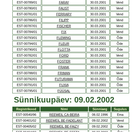
EST-00789/01
FARAY
30.03.2001
Vend
EST-00780/01
FAUST
30.03.2001
Vend
EST-00781/01
FERRARY
30.03.2001
Vend
EST-00786/01
FILIPP
30.03.2001
Vend
EST-00787/01
FISCHER
30.03.2001
Vend
EST-00784/01
FIX
30.03.2001
Vend
EST-00793/01
FLEMING
30.03.2001
Õde
EST-00794/01
FLEUR
30.03.2001
Õde
EST-00790/01
FLOTTA
30.03.2001
Õde
EST-00782/01
FORD
30.03.2001
Vend
EST-00785/01
FOSTER
30.03.2001
Vend
EST-00783/01
FRANK
30.03.2001
Vend
EST-00788/01
FRIMAN
30.03.2001
Vend
EST-00792/01
FUTURAMA
30.03.2001
Õde
EST-00791/01
FUXIA
30.03.2001
Õde
EST-00795/01
FÜÜSAL
30.03.2001
Õde
Sünnikuupäev: 09.02.2002
Registrikood
Nimi
Sünniaeg
Sugulus
EST-00540/96
REEWEIL CA-BEIRA
06.02.1996
Ema
EST-00401/02
REEWEIL BE-FADELANT
09.02.2002
Vend
EST-00405/02
REEWEIL BE-FAIZY
09.02.2002
Õde