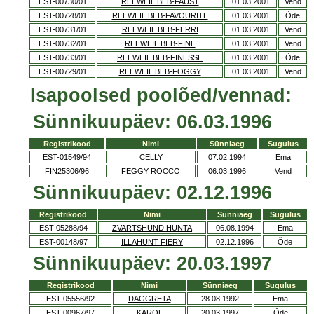
EST-00730/01
REEWEIL BEB-FAUST
01.03.2001
Vend
EST-00728/01
REEWEIL BEB-FAVOURITE
01.03.2001
Õde
EST-00731/01
REEWEIL BEB-FERRI
01.03.2001
Vend
EST-00732/01
REEWEIL BEB-FINE
01.03.2001
Vend
EST-00733/01
REEWEIL BEB-FINESSE
01.03.2001
Õde
EST-00729/01
REEWEIL BEB-FOGGY
01.03.2001
Vend
Isapoolsed poolõed/vennad:
Sünnikuupäev: 06.03.1996
Registrikood
Nimi
Sünniaeg
Sugulus
EST-01549/94
CELLY
07.02.1994
Ema
FIN25306/96
FEGGY ROCCO
06.03.1996
Vend
Sünnikuupäev: 02.12.1996
Registrikood
Nimi
Sünniaeg
Sugulus
EST-05288/94
ZVARTSHUND HUNTA
06.08.1994
Ema
EST-00148/97
ILLAHUNT FIERY
02.12.1996
Õde
Sünnikuupäev: 20.03.1997
Registrikood
Nimi
Sünniaeg
Sugulus
EST-05556/92
DAGGRETA
28.08.1992
Ema
EST-00967/97
KAROL
20.03.1997
Õde