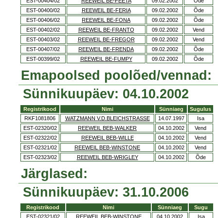
EST-00404/02
REEWEIL BE-FEETA
09.02.2002
Õde
EST-00400/02
REEWEIL BE-FERIA
09.02.2002
Õde
EST-00406/02
REEWEIL BE-FONA
09.02.2002
Õde
EST-00402/02
REEWEIL BE-FRANTO
09.02.2002
Vend
EST-00403/02
REEWEIL BE-FREGOR
09.02.2002
Vend
EST-00407/02
REEWEIL BE-FRENDA
09.02.2002
Õde
EST-00399/02
REEWEIL BE-FUMPY
09.02.2002
Õde
Emapoolsed poolõed/vennad:
Sünnikuupäev: 04.10.2002
Registrikood
Nimi
Sünniaeg
Sugulus
RKF1081806
WATZMANN V.D.BLEICHSTRASSE
14.07.1997
Isa
EST-02320/02
REEWEIL BEB-WALKER
04.10.2002
Vend
EST-02322/02
REEWEIL BEB-WILLE
04.10.2002
Vend
EST-02321/02
REEWEIL BEB-WINSTONE
04.10.2002
Vend
EST-02323/02
REEWEIL BEB-WRIGLEY
04.10.2002
Õde
Järglased:
Sünnikuupäev: 31.10.2006
Registrikood
Nimi
Sünniaeg
Sugu
EST-02321/02
REEWEIL BEB-WINSTONE
04.10.2002
Isa