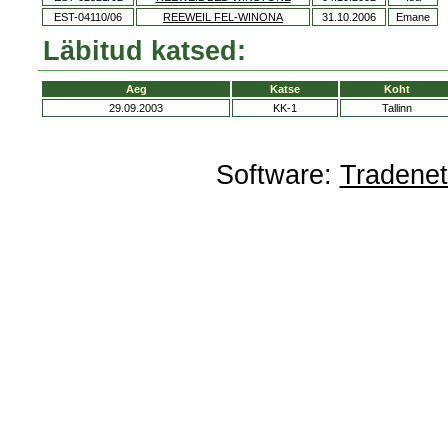
EST-04110/06
REEWEIL FEL-WINONA
31.10.2006
Emane
Läbitud katsed:
Aeg
Katse
Koht
29.09.2003
KK-1
Tallinn
Software:
Tradene