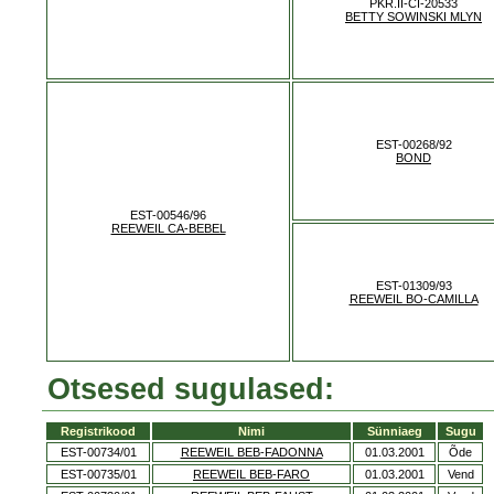
PKR.II-CI-20533
BETTY SOWINSKI MLYN
EST-00268/92
BOND
EST-00546/96
REEWEIL CA-BEBEL
EST-01309/93
REEWEIL BO-CAMILLA
Otsesed sugulased:
Registrikood
Nimi
Sünniaeg
Sugu
EST-00734/01
REEWEIL BEB-FADONNA
01.03.2001
Õde
EST-00735/01
REEWEIL BEB-FARO
01.03.2001
Vend