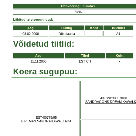
Tätoveeringu number
73B6
Läbitud terviseuuringud:
Aeg
Uuring
Koht
Tulemus
03.02.2006
Düsplaasia
-
A1
Võidetud tiitlid:
Aeg
Tiitel
Koht
11.11.2005
EST CH
-
Koera sugupuu:
AKCWP309570/01
SANDRAGONS DREAM KAWALK
EST-00775/95
FIREMAN SANDRA KAWALKADA