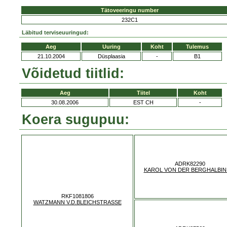
Tätoveeringu number
232C1
Läbitud terviseuuringud:
Aeg
Uuring
Koht
Tulemus
21.10.2004
Düsplaasia
-
B1
Võidetud tiitlid:
Aeg
Tiitel
Koht
30.08.2006
EST CH
-
Koera sugupuu:
ADRK82290
KAROL VON DER BERGHALBIN
RKF1081806
WATZMANN V.D.BLEICHSTRASSE