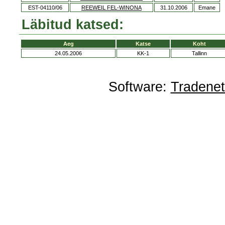
EST-04110/06
REEWEIL FEL-WINONA
31.10.2006
Emane
Läbitud katsed:
Aeg
Katse
Koht
24.05.2006
KK-1
Tallinn
Software:
Tradene