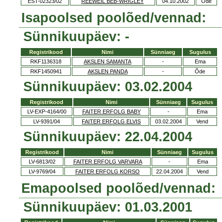
EST-02323/02
REEWEIL BEB-WRIGLEY
04.10.2002
Õde
Isapoolsed poolõed/vennad:
Sünnikuupäev: -
Registrikood
Nimi
Sünniaeg
Sugulus
RKF1136318
AKSLEN SAMANTA
-
Ema
RKF1450941
AKSLEN PANDA
-
Õde
Sünnikuupäev: 03.02.2004
Registrikood
Nimi
Sünniaeg
Sugulus
LV-EXP-4164/00
FAITER ERFOLG BABY
-
Ema
LV-9391/04
FAITER ERFOLG ELVIS
03.02.2004
Vend
Sünnikuupäev: 22.04.2004
Registrikood
Nimi
Sünniaeg
Sugulus
LV-6813/02
FAITER ERFOLG VARVARA
-
Ema
LV-9769/04
FAITER ERFOLG KORSO
22.04.2004
Vend
Emapoolsed poolõed/vennad:
Sünnikuupäev: 01.03.2001