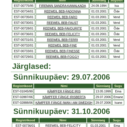
Registrikood
Nimi
Sünniaeg
Sugulus
EST-00775/95
FIREMAN SANDRA KAWALKADA
24.09.1994
Isa
EST-00734/01
REEWEIL BEB-FADONNA
01.03.2001
Õde
EST-00735/01
REEWEIL BEB-FARO
01.03.2001
Vend
EST-00730/01
REEWEIL BEB-FAUST
01.03.2001
Vend
EST-00728/01
REEWEIL BEB-FAVOURITE
01.03.2001
Õde
EST-00736/01
REEWEIL BEB-FELICITY
01.03.2001
Õde
EST-00731/01
REEWEIL BEB-FERRI
01.03.2001
Vend
EST-00732/01
REEWEIL BEB-FINE
01.03.2001
Vend
EST-00733/01
REEWEIL BEB-FINESSE
01.03.2001
Õde
EST-00729/01
REEWEIL BEB-FOGGY
01.03.2001
Vend
Järglased:
Sünnikuupäev: 29.07.2006
Registrikood
Nimi
Sünniaeg
Sugu
EST-01045/99
KÄMPFER FÄNGE IRIS
13.05.1999
Ema
EST-02887/06
KÄMPFER FÄNGE IRISBERTA
29.07.2006
Emane
EST-02888/06
KÄMPFER FÄNGE IWAN I AM SWEDISH
29.07.2006
Isane
Sünnikuupäev: 31.10.2006
Registrikood
Nimi
Sünniaeg
Sugu
EST-00736/01
REEWEIL BEB-FELICITY
01.03.2001
Ema