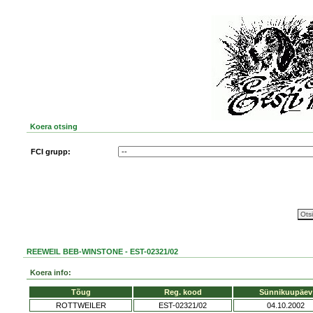
Koera otsing
FCI grupp:
REEWEIL BEB-WINSTONE - EST-02321/02
Koera info:
Tõug
Reg. kood
Sünnikuupäev
ROTTWEILER
EST-02321/02
04.10.2002