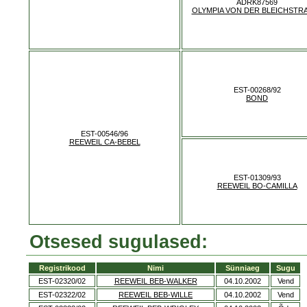
ADRK87569
OLYMPIA VON DER BLEICHSTR
EST-00268/92
BOND
EST-00546/96
REEWEIL CA-BEBEL
EST-01309/93
REEWEIL BO-CAMILLA
Otsesed sugulased:
Registrikood
Nimi
Sünniaeg
Sugu
EST-02320/02
REEWEIL BEB-WALKER
04.10.2002
Vend
EST-02322/02
REEWEIL BEB-WILLE
04.10.2002
Vend