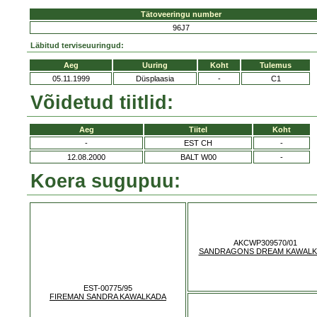
Tätoveeringu number
96J7
Läbitud terviseuuringud:
Aeg
Uuring
Koht
Tulemus
05.11.1999
Düsplaasia
-
C1
Võidetud tiitlid:
Aeg
Tiitel
Koht
-
EST CH
-
12.08.2000
BALT W00
-
Koera sugupuu:
AKCWP309570/01
SANDRAGONS DREAM KAWALK
EST-00775/95
FIREMAN SANDRA KAWALKADA