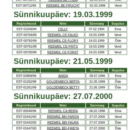
EST-00712/99
REEWEIL BE-FROCHT
02.03.1999
Vend
Sünnikuupäev: 19.03.1999
Registrikood
Nimi
Sünniaeg
Sugulus
EST-01549/94
CELLY
07.02.1994
Ema
EST-00794/99
REEWEIL CE-FALKO
19.03.1999
Vend
EST-00792/99
REEWEIL CE-FLORY
19.03.1999
Õde
EST-00791/99
REEWEIL CE-FRITS
19.03.1999
Vend
EST-00793/99
REEWEIL CE-FÜRST
19.03.1999
Vend
Sünnikuupäev: 21.05.1999
Registrikood
Nimi
Sünniaeg
Sugulus
EST-02869/96
ANIDA
28.07.1996
Ema
EST-01262/99
GOLDENBECK BERTA
21.05.1999
Õde
EST-01261/99
GOLDENBECK BETTY
21.05.1999
Õde
Sünnikuupäev: 27.07.2000
Registrikood
Nimi
Sünniaeg
Sugulus
EST-00540/96
REEWEIL CA-BEIRA
06.02.1996
Ema
EST-01641/00
REEWEIL BEI-FARON
27.07.2000
Vend
EST-01642/00
REEWEIL BEI-FAURA
27.07.2000
Õde
EST-01647/00
REEWEIL BEI-FIRETA
27.07.2000
Õde