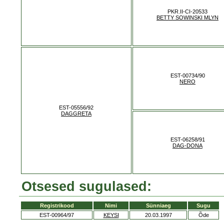
PKR.II-CI-20533
BETTY SOWINSKI MLYN
EST-00734/90
NERO
EST-05556/92
DAGGRETA
EST-06258/91
DAG-DONA
Otsesed sugulased:
Registrikood
Nimi
Sünniaeg
Sugu
EST-00964/97
KEYSI
20.03.1997
Õde