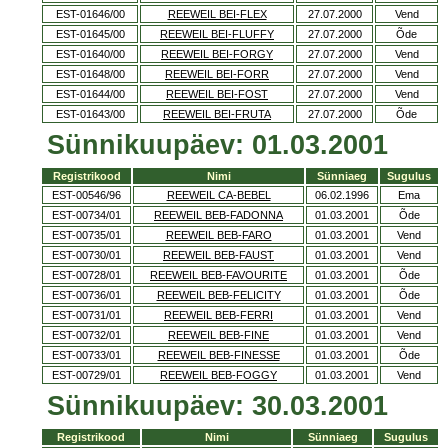
EST-01646/00
REEWEIL BEI-FLEX
27.07.2000
Vend
EST-01645/00
REEWEIL BEI-FLUFFY
27.07.2000
Õde
EST-01640/00
REEWEIL BEI-FORGY
27.07.2000
Vend
EST-01648/00
REEWEIL BEI-FORR
27.07.2000
Vend
EST-01644/00
REEWEIL BEI-FOST
27.07.2000
Vend
EST-01643/00
REEWEIL BEI-FRUTA
27.07.2000
Õde
Sünnikuupäev: 01.03.2001
Registrikood
Nimi
Sünniaeg
Sugulus
EST-00546/96
REEWEIL CA-BEBEL
06.02.1996
Ema
EST-00734/01
REEWEIL BEB-FADONNA
01.03.2001
Õde
EST-00735/01
REEWEIL BEB-FARO
01.03.2001
Vend
EST-00730/01
REEWEIL BEB-FAUST
01.03.2001
Vend
EST-00728/01
REEWEIL BEB-FAVOURITE
01.03.2001
Õde
EST-00736/01
REEWEIL BEB-FELICITY
01.03.2001
Õde
EST-00731/01
REEWEIL BEB-FERRI
01.03.2001
Vend
EST-00732/01
REEWEIL BEB-FINE
01.03.2001
Vend
EST-00733/01
REEWEIL BEB-FINESSE
01.03.2001
Õde
EST-00729/01
REEWEIL BEB-FOGGY
01.03.2001
Vend
Sünnikuupäev: 30.03.2001
Registrikood
Nimi
Sünniaeg
Sugulus