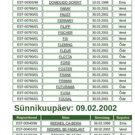
EST-00303/98
DOMEGIDO DORRIT
10.01.1998
Ema
EST-00789/01
FARAY
30.03.2001
Vend
EST-00780/01
FAUST
30.03.2001
Vend
EST-00781/01
FERRARY
30.03.2001
Vend
EST-00786/01
FILIPP
30.03.2001
Vend
EST-00787/01
FISCHER
30.03.2001
Vend
EST-00784/01
FIX
30.03.2001
Vend
EST-00793/01
FLEMING
30.03.2001
Õde
EST-00794/01
FLEUR
30.03.2001
Õde
EST-00790/01
FLOTTA
30.03.2001
Õde
EST-00782/01
FORD
30.03.2001
Vend
EST-00785/01
FOSTER
30.03.2001
Vend
EST-00783/01
FRANK
30.03.2001
Vend
EST-00788/01
FRIMAN
30.03.2001
Vend
EST-00792/01
FUTURAMA
30.03.2001
Õde
EST-00791/01
FUXIA
30.03.2001
Õde
EST-00795/01
FÜÜSAL
30.03.2001
Õde
Sünnikuupäev: 09.02.2002
Registrikood
Nimi
Sünniaeg
Sugulus
EST-00540/96
REEWEIL CA-BEIRA
06.02.1996
Ema
EST-00401/02
REEWEIL BE-FADELANT
09.02.2002
Vend