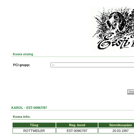
Koera otsing
FCI grupp:
KAROL - EST-00967/97
Koera info:
Tõug
Reg. kood
Sünnikuupäev
ROTTWEILER
EST-00967/97
20.03.1997