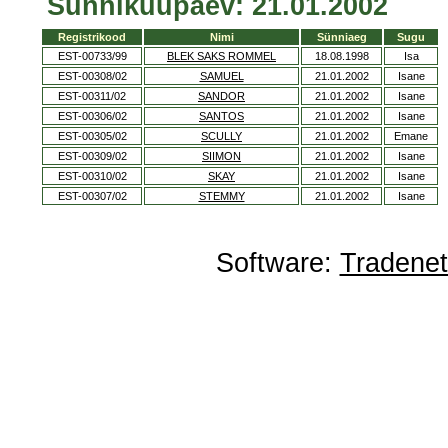
Sünnikuupäev: 21.01.2002
Registrikood
Nimi
Sünniaeg
Sugu
EST-00733/99
BLEK SAKS ROMMEL
18.08.1998
Isa
EST-00308/02
SAMUEL
21.01.2002
Isane
EST-00311/02
SANDOR
21.01.2002
Isane
EST-00306/02
SANTOS
21.01.2002
Isane
EST-00305/02
SCULLY
21.01.2002
Emane
EST-00309/02
SIIMON
21.01.2002
Isane
EST-00310/02
SKAY
21.01.2002
Isane
EST-00307/02
STEMMY
21.01.2002
Isane
Software:
Tradene