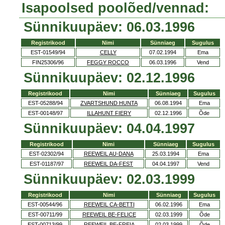
Isapoolsed poolõed/vennad:
Sünnikuupäev: 06.03.1996
Registrikood
Nimi
Sünniaeg
Sugulus
EST-01549/94
CELLY
07.02.1994
Ema
FIN25306/96
FEGGY ROCCO
06.03.1996
Vend
Sünnikuupäev: 02.12.1996
Registrikood
Nimi
Sünniaeg
Sugulus
EST-05288/94
ZVARTSHUND HUNTA
06.08.1994
Ema
EST-00148/97
ILLAHUNT FIERY
02.12.1996
Õde
Sünnikuupäev: 04.04.1997
Registrikood
Nimi
Sünniaeg
Sugulus
EST-02302/94
REEWEIL AU-DANA
25.03.1994
Ema
EST-01187/97
REEWEIL DA-FEST
04.04.1997
Vend
Sünnikuupäev: 02.03.1999
Registrikood
Nimi
Sünniaeg
Sugulus
EST-00544/96
REEWEIL CA-BETTI
06.02.1996
Ema
EST-00711/99
REEWEIL BE-FELICE
02.03.1999
Õde
EST-00713/99
REEWEIL BE-FREIA
02.03.1999
Õde