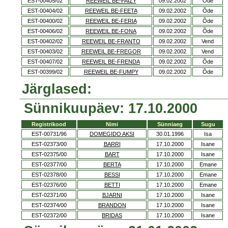
EST-00405/02
REEWEIL BE-FAIZY
09.02.2002
Õde
EST-00404/02
REEWEIL BE-FEETA
09.02.2002
Õde
EST-00400/02
REEWEIL BE-FERIA
09.02.2002
Õde
EST-00406/02
REEWEIL BE-FONA
09.02.2002
Õde
EST-00402/02
REEWEIL BE-FRANTO
09.02.2002
Vend
EST-00403/02
REEWEIL BE-FREGOR
09.02.2002
Vend
EST-00407/02
REEWEIL BE-FRENDA
09.02.2002
Õde
EST-00399/02
REEWEIL BE-FUMPY
09.02.2002
Õde
Järglased:
Sünnikuupäev: 17.10.2000
Registrikood
Nimi
Sünniaeg
Sugu
EST-00731/96
DOMEGIDO AKSI
30.01.1996
Isa
EST-02373/00
BARRI
17.10.2000
Isane
EST-02375/00
BART
17.10.2000
Isane
EST-02377/00
BERTA
17.10.2000
Emane
EST-02378/00
BESSI
17.10.2000
Emane
EST-02376/00
BETTI
17.10.2000
Emane
EST-02371/00
BJARNI
17.10.2000
Isane
EST-02374/00
BRANDON
17.10.2000
Isane
EST-02372/00
BRIDAS
17.10.2000
Isane